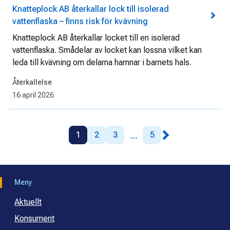
Knatteplock AB återkallar lock till isolerad
vattenflaska – finns risk för kvävning
Knatteplock AB återkallar locket till en isolerad
vattenflaska. Smådelar av locket kan lossna vilket kan
leda till kvävning om delarna hamnar i barnets hals.
Återkallelse
16 april 2026
...
1
2
3
5
Meny
Aktuellt
Konsument