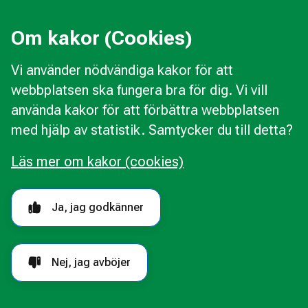
Press
Kommunal konsumentvägledning
Om kakor (Cookies)
Kommunal budget- och skuldrådgivning
Vi använder nödvändiga kakor för att
webbplatsen ska fungera bra för dig. Vi vill
Kakor
använda kakor för att förbättra webbplatsen
Ändra val av kakor
med hjälp av statistik. Samtycker du till detta?
Om webbplatsen
Behandling av personuppgifter
Läs mer om kakor (cookies)
Tillgänglighetsredogörelse
Följ oss i sociala medier
Ja, jag godkänner
Nej, jag avböjer