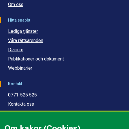
Om oss
Hitta snabbt
Lediga tjänster
Våra rättsärenden
Diarium
Publikationer och dokument
Webbinarier
Kontakt
0771-525 525
Kontakta oss
Press
Kommunal konsumentvägledning
Om kakor (Cookies)