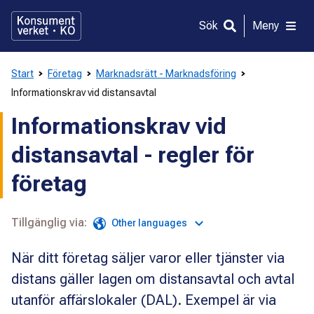
Gå
direkt
Sök
Meny
till
innehållet
Start
Företag
Marknadsrätt - Marknadsföring
Informationskrav vid distansavtal
Informationskrav vid
distansavtal - regler för
företag
Tillgänglig via:
Other languages
När ditt företag säljer varor eller tjänster via
distans gäller lagen om distansavtal och avtal
utanför affärslokaler (DAL). Exempel är via