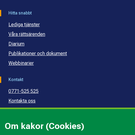
Hitta snabbt
Lediga tjänster
Våra rättsärenden
Diarium
Publikationer och dokument
Webbinarier
Kontakt
0771-525 525
Kontakta oss
Press
Kommunal konsumentvägledning
Om kakor (Cookies)
Kommunal budget- och skuldrådgivning