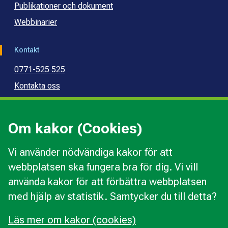
Publikationer och dokument
Webbinarier
Kontakt
0771-525 525
Kontakta oss
Press
Kommunal konsumentvägledning
Om kakor (Cookies)
Kommunal budget- och skuldrådgivning
Vi använder nödvändiga kakor för att
webbplatsen ska fungera bra för dig. Vi vill
Kakor
använda kakor för att förbättra webbplatsen
Ändra val av kakor
med hjälp av statistik. Samtycker du till detta?
Om webbplatsen
Behandling av personuppgifter
Läs mer om kakor (cookies)