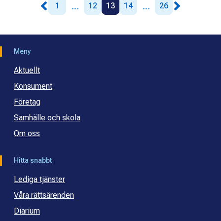
...
...
1
12
13
14
26
Meny
Aktuellt
Konsument
Företag
Samhälle och skola
Om oss
Hitta snabbt
Lediga tjänster
Våra rättsärenden
Diarium