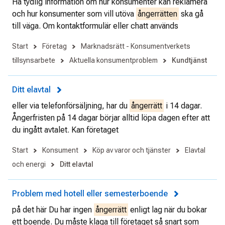
Ha tydlig information om hur konsumenter kan reklamera
och hur konsumenter som vill utöva
ångerrätten
ska gå
till väga. Om kontaktformulär eller chatt används
Start
Företag
Marknadsrätt - Konsumentverkets
tillsynsarbete
Aktuella konsumentproblem
Kundtjänst
Ditt elavtal
eller via telefonförsäljning, har du
ångerrätt
i 14 dagar.
Ångerfristen på 14 dagar börjar alltid löpa dagen efter att
du ingått avtalet. Kan företaget
Start
Konsument
Köp av varor och tjänster
Elavtal
och energi
Ditt elavtal
Problem med hotell eller semesterboende
på det här Du har ingen
ångerrätt
enligt lag när du bokar
ett boende. Du måste klaga till företaget så snart som