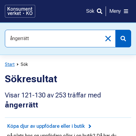
Gå
direkt
Sök
Meny
till
innehållet
Vad
söker
du
efter?
Start
Sök
Sökresultat
Visar
121-130
av
253
träffar med
ångerrätt
Köpa djur av uppfödare eller i butik
på plats hos en uppfödare eller i en butik? Då har du