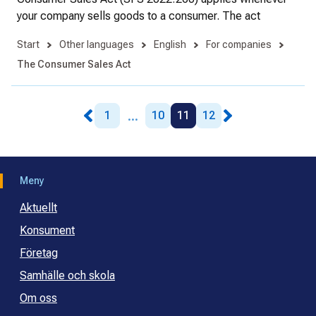
your company sells goods to a consumer. The act
Start
Other languages
English
For companies
The Consumer Sales Act
...
1
10
11
12
Meny
Aktuellt
Konsument
Företag
Samhälle och skola
Om oss