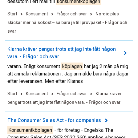
dessutom i ert mail till
konsumentköplagen
Start
Konsument
Frågor och svar
Nordic plus
skickar mer hälsokost – sa bara ja till provpaket - Frågor och
svar
Klarna kräver pengar trots att jag inte fått någon
vara. - Frågor och svar
varann. Enligt konsument
köplagen
har jag 2 mån på mig
att anmäla reklamationen . Jag anmälde bara några dagar
efter leveransen. Men efter Klarnas
Start
Konsument
Frågor och svar
Klarna kräver
pengar trots att jag inte fått någon vara. - Frågor och svar
The Consumer Sales Act - for companies
Konsumentköplagen
- för företag - Engelska The
Consumer Sales Act (SFS 2022:260) applies whenever