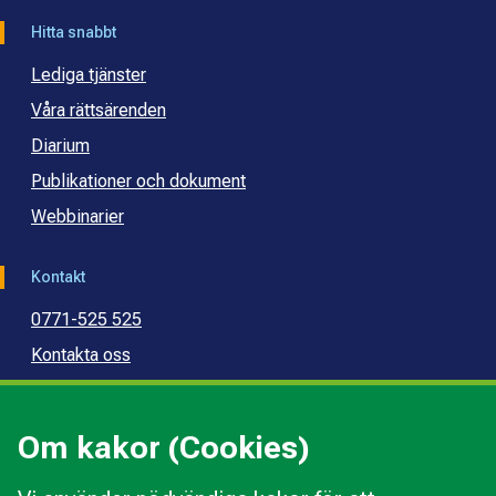
Hitta snabbt
Lediga tjänster
Våra rättsärenden
Diarium
Publikationer och dokument
Webbinarier
Kontakt
0771-525 525
Kontakta oss
Press
Kommunal konsumentvägledning
Om kakor (Cookies)
Kommunal budget- och skuldrådgivning