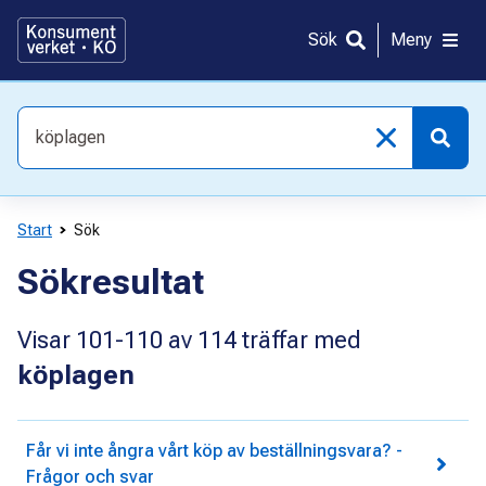
Gå
direkt
Sök
Meny
till
innehållet
Vad
söker
du
efter?
Start
Sök
Sökresultat
Visar
101-110
av
114
träffar med
köplagen
Får vi inte ångra vårt köp av beställningsvara? -
Frågor och svar