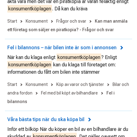
äkta vara men det var en piratkopia är varan felaktig enligt
konsumentköplagen
. Då kan du kräva
Start
Konsument
Frågor och svar
Kan man anmäla
ett företag som säljer en piratkopia? - Frågor och svar
Fel i bilannons – när bilen inte är som i annonsen
När kan du klaga enligt
konsumentköplagen
? Enligt
konsumentköplagen
kan du klaga till företaget om:
informationen du fått om bilen inte stämmer
Start
Konsument
Köp av varor och tjänster
Bilar och
andra fordon
Fel med bil köpt av bilhandlare
Fel i
bilannons
Våra bästa tips när du ska köpa bil
Inför ett bilköp När du köper en bil av en bilhandlare är du
skyddad av
konsumentköplagen
. Det gäller oavsett om