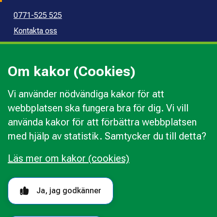
0771-525 525
Kontakta oss
Press
Kommunal konsumentvägledning
Om kakor (Cookies)
Kommunal budget- och skuldrådgivning
Vi använder nödvändiga kakor för att
webbplatsen ska fungera bra för dig. Vi vill
Kakor
använda kakor för att förbättra webbplatsen
Ändra val av kakor
med hjälp av statistik. Samtycker du till detta?
Om webbplatsen
Behandling av personuppgifter
Läs mer om kakor (cookies)
Tillgänglighetsredogörelse
Följ oss i sociala medier
Ja, jag godkänner