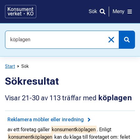
Gå
direkt
Sök
Meny
till
innehållet
Vad
söker
du
efter?
Start
Sök
Sökresultat
köplagen
Visar
21-30
av
113
träffar med
Reklamera möbler eller inredning
av ett företag gäller
konsumentköplagen
. Enligt
konsumentköplagen
kan du klaga till företaget om: felet