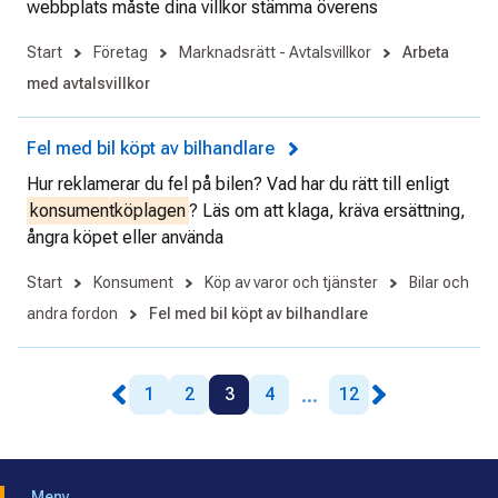
webbplats måste dina villkor stämma överens
Start
Företag
Marknadsrätt - Avtalsvillkor
Arbeta
med avtalsvillkor
Fel med bil köpt av bilhandlare
Hur reklamerar du fel på bilen? Vad har du rätt till enligt
konsumentköplagen
? Läs om att klaga, kräva ersättning,
ångra köpet eller använda
Start
Konsument
Köp av varor och tjänster
Bilar och
andra fordon
Fel med bil köpt av bilhandlare
...
1
2
3
4
12
Meny