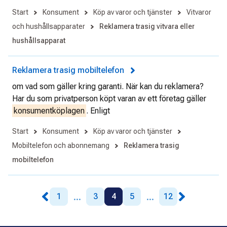
Start
Konsument
Köp av varor och tjänster
Vitvaror
och hushållsapparater
Reklamera trasig vitvara eller
hushållsapparat
Reklamera trasig mobiltelefon
om vad som gäller kring garanti. När kan du reklamera?
Har du som privatperson köpt varan av ett företag gäller
konsumentköplagen
. Enligt
Start
Konsument
Köp av varor och tjänster
Mobiltelefon och abonnemang
Reklamera trasig
mobiltelefon
...
...
1
3
4
5
12