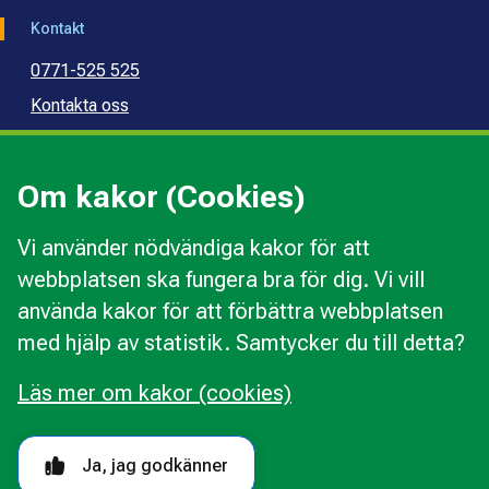
Kontakt
0771-525 525
Kontakta oss
Press
Kommunal konsumentvägledning
Om kakor (Cookies)
Kommunal budget- och skuldrådgivning
Vi använder nödvändiga kakor för att
webbplatsen ska fungera bra för dig. Vi vill
Kakor
använda kakor för att förbättra webbplatsen
Ändra val av kakor
med hjälp av statistik. Samtycker du till detta?
Om webbplatsen
Behandling av personuppgifter
Läs mer om kakor (cookies)
Tillgänglighetsredogörelse
Följ oss i sociala medier
Ja, jag godkänner