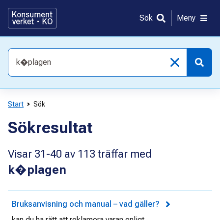
Gå
direkt
Sök
Meny
till
innehållet
Vad
söker
du
efter?
Start
Sök
Sökresultat
Visar
31-40
av
113
träffar med
k�plagen
Bruksanvisning och manual – vad gäller?
kan du ha rätt att reklamera varan enligt