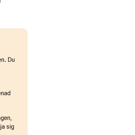
a
n. Du 
enad 
gen, 
a sig 