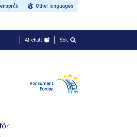
enspråk
Other languages
AI-chatt
Sök
för