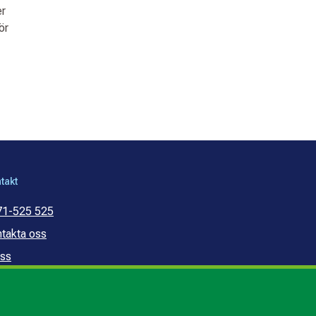
er
ör
takt
71-525 525
takta oss
ss
mmunal konsumentvägledning
mmunal budget- och