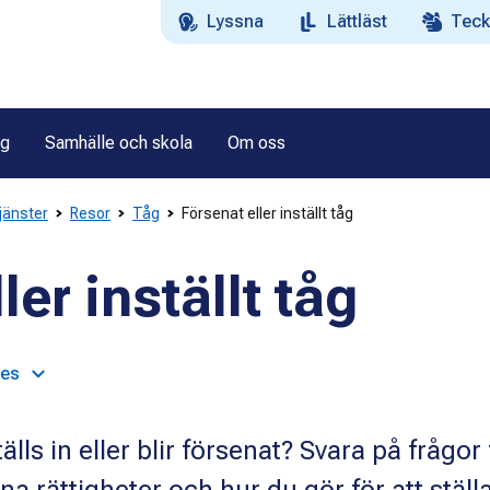
Lyssna
Lättläst
Teck
ag
Samhälle och skola
Om oss
tjänster
Resor
Tåg
Försenat eller inställt tåg
ler inställt tåg
ges
tälls in eller blir försenat? Svara på frågor 