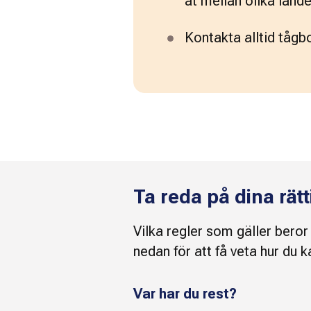
åt mellan olika lände
Kontakta alltid tågbo
Ta reda på dina rät
Vilka regler som gäller beror
nedan för att få veta hur du k
Var har du rest?