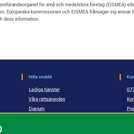
nomförandeorganet för små och medelstora företag (EISMEA) ell
nen. Europeiska kommissionen och EISMEA frånsäger sig ansvar f
ch dess information.
Hitta snabbt
Kon
Lediga tjänster
07
Våra rättsärenden
Kon
Diarium
Pre
Publikationer och dokument
Ko
)
Webbinarier
Ko