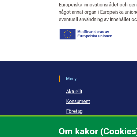
Europeiska innovationsrådet och ge
något annat organ i Europeiska unio
eventuell användning av innehållet o
Meny
Aktuellt
Konsument
Företag
Samhälle och skola
Om kakor (Cookies
Om oss