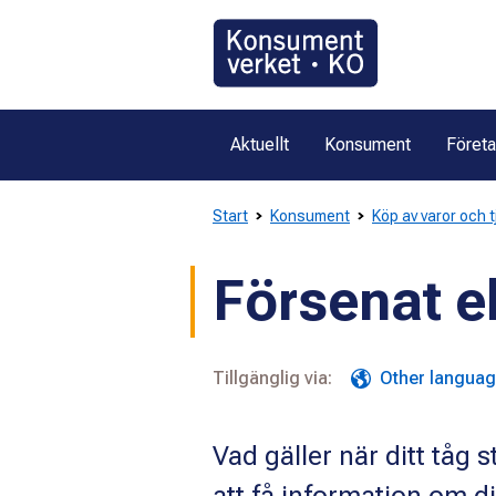
Gå
direkt
till
innehållet
Aktuellt
Konsument
Föret
Start
Konsument
Köp av varor och 
Försenat el
Tillgänglig via:
Other langua
Vad gäller när ditt tåg s