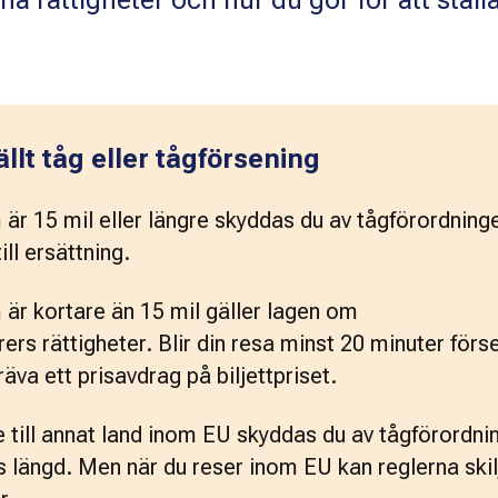
na rättigheter och hur du gör för att ställ
ällt tåg eller tågförsening
är 15 mil eller längre skyddas du av tågförordninge
ill ersättning.
är kortare än 15 mil gäller lagen om 
rers rättigheter. Blir din resa minst 20 minuter förs
äva ett prisavdrag på biljettpriset.
e till annat land inom EU skyddas du av tågförordnin
 längd. Men när du reser inom EU kan reglerna skilj