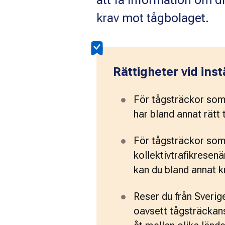
att få information om di
krav mot tågbolaget.
Rättigheter vid inst
För tågsträckor som 
har bland annat rätt t
För tågsträckor som 
kollektivtrafikresenä
kan du bland annat kr
Reser du från Sverig
oavsett tågsträckans