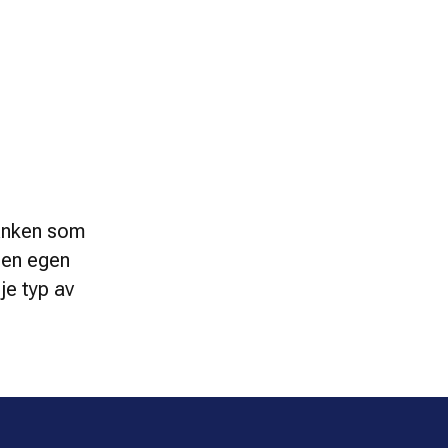
änken som 
 en egen 
e typ av 