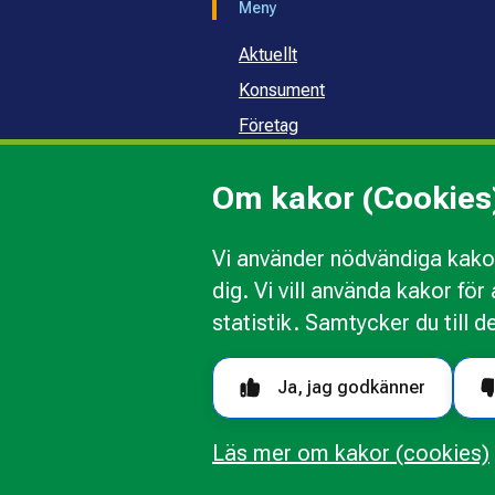
Meny
Aktuellt
Konsument
Företag
Samhälle och skola
Om kakor (Cookies
Om oss
Vi använder nödvändiga kakor
dig. Vi vill använda kakor fö
Kakor
Ändra val av kakor
Om 
statistik. Samtycker du till d
Följ oss i sociala medier
Ja, jag godkänner
Läs mer om kakor (cookies)