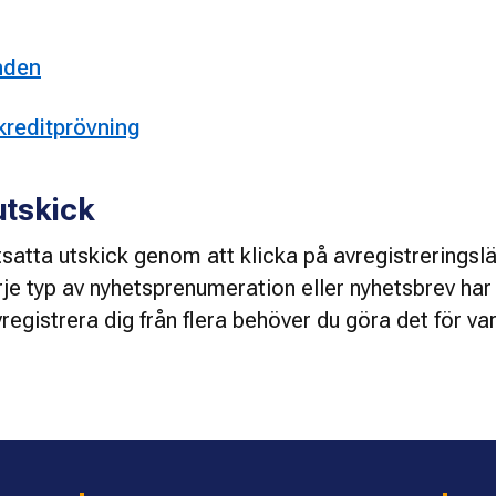
nden
kreditprövning
utskick
tsatta utskick genom att klicka på avregistreringsl
arje typ av nyhetsprenumeration eller nyhetsbrev har
vregistrera dig från flera behöver du göra det för varj