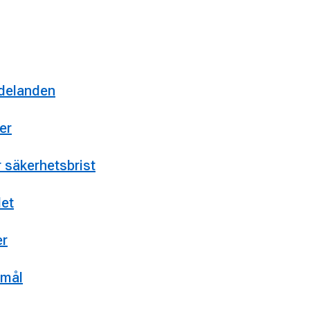
delanden
er
r säkerhetsbrist
det
er
 mål