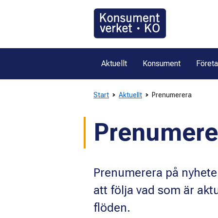
Gå
direkt
till
innehållet
Aktuellt
Konsument
Föret
Start
Aktuellt
Prenumerera
Prenumere
Prenumerera på nyheter
att följa vad som är akt
flöden.