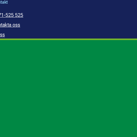
takt
71-525 525
takta oss
ss
mmunal konsumentvägledning
mmunal budget- och
ldrådgivning
edogörelse