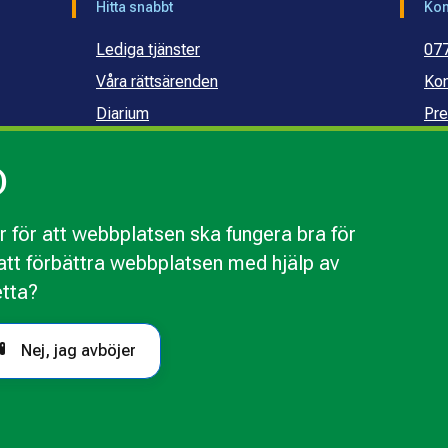
Hitta snabbt
Kon
Lediga tjänster
07
Våra rättsärenden
Kon
Diarium
Pre
Publikationer och dokument
Ko
)
Webbinarier
Ko
sku
 för att webbplatsen ska fungera bra för
r att förbättra webbplatsen med hjälp av
webbplatsen
Behandling av personuppgifter
Tillgänglighetsr
etta?
Nej, jag avböjer