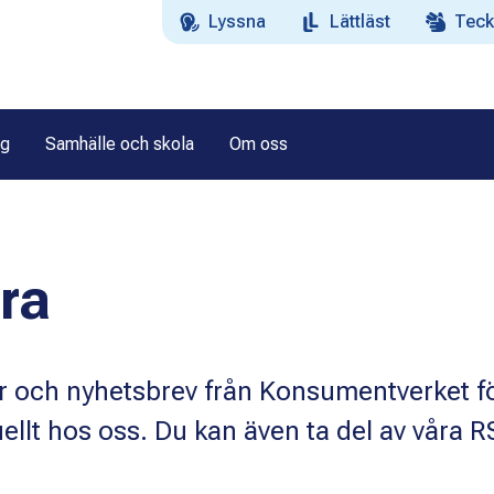
Lyssna
Lättläst
Teck
ag
Samhälle och skola
Om oss
ra
 och nyhetsbrev från Konsumentverket f
uellt hos oss. Du kan även ta del av våra R