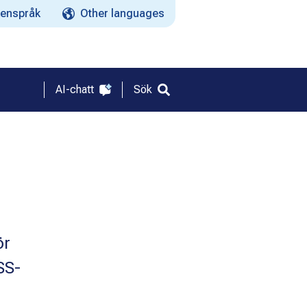
enspråk
Other languages
AI-chatt
Sök
ör
SS-