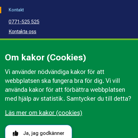
Kontakt
0771-525 525
Kontakta oss
Press
Kommunal konsumentvägledning
Om kakor (Cookies)
Kommunal budget- och skuldrådgivning
Vi använder nödvändiga kakor för att
webbplatsen ska fungera bra för dig. Vi vill
Kakor
använda kakor för att förbättra webbplatsen
Ändra val av kakor
med hjälp av statistik. Samtycker du till detta?
Om webbplatsen
Behandling av personuppgifter
Läs mer om kakor (cookies)
Tillgänglighetsredogörelse
Följ oss i sociala medier
Ja, jag godkänner