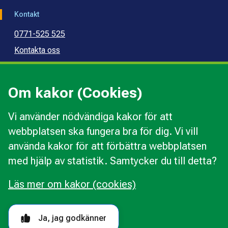
Kontakt
0771-525 525
Kontakta oss
Press
Kommunal konsumentvägledning
Om kakor (Cookies)
Kommunal budget- och skuldrådgivning
Vi använder nödvändiga kakor för att
webbplatsen ska fungera bra för dig. Vi vill
Kakor
använda kakor för att förbättra webbplatsen
Ändra val av kakor
med hjälp av statistik. Samtycker du till detta?
Om webbplatsen
Behandling av personuppgifter
Läs mer om kakor (cookies)
Tillgänglighetsredogörelse
Följ oss i sociala medier
Ja, jag godkänner