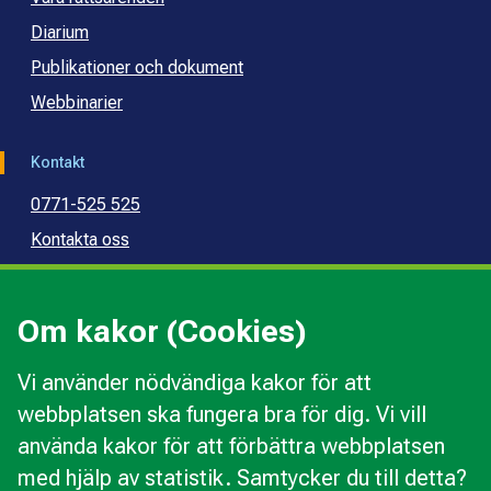
Diarium
Publikationer och dokument
Webbinarier
Kontakt
0771-525 525
Kontakta oss
Press
Kommunal konsumentvägledning
Om kakor (Cookies)
Kommunal budget- och skuldrådgivning
Vi använder nödvändiga kakor för att
webbplatsen ska fungera bra för dig. Vi vill
Kakor
använda kakor för att förbättra webbplatsen
Ändra val av kakor
med hjälp av statistik. Samtycker du till detta?