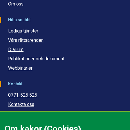
Om oss
Hitta snabbt
Lediga tjänster
Våra rättsärenden
Diarium
Publikationer och dokument
Webbinarier
Kontakt
0771-525 525
Kontakta oss
Press
Kommunal konsumentvägledning
Om kakor (Cookies)