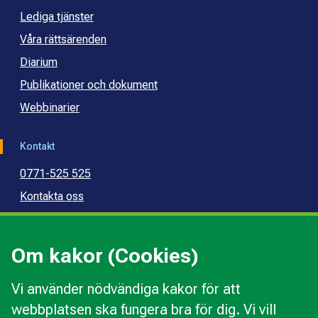
Lediga tjänster
Våra rättsärenden
Diarium
Publikationer och dokument
Webbinarier
Kontakt
0771-525 525
Kontakta oss
Press
Kommunal konsumentvägledning
Om kakor (Cookies)
Kommunal budget- och skuldrådgivning
Vi använder nödvändiga kakor för att
webbplatsen ska fungera bra för dig. Vi vill