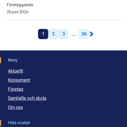
Föreläggande
26 juni 2026
...
1
2
3
36
Meny
Aktuellt
Konsument
Företag
Samhälle och skola
Om oss
Hitta snabbt