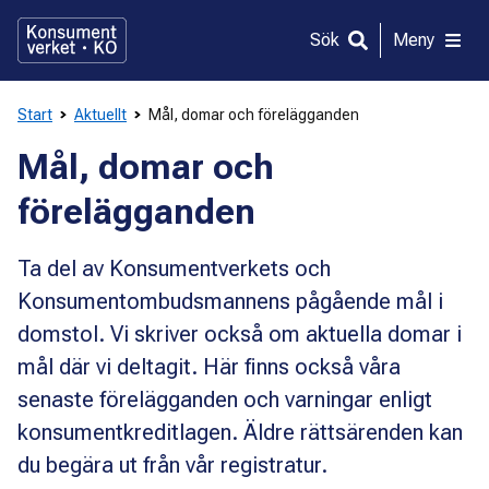
Gå
direkt
Sök
Meny
till
innehållet
Start
Aktuellt
Mål, domar och förelägganden
Mål, domar och
förelägganden
Ta del av Konsumentverkets och
Konsumentombudsmannens pågående mål i
domstol. Vi skriver också om aktuella domar i
mål där vi deltagit. Här finns också våra
senaste förelägganden och varningar enligt
konsumentkreditlagen. Äldre rättsärenden kan
du begära ut från vår registratur.