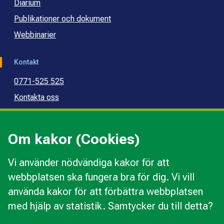
Diarium
Publikationer och dokument
Webbinarier
Kontakt
0771-525 525
Kontakta oss
Press
Kommunal konsumentvägledning
Om kakor (Cookies)
Kommunal budget- och skuldrådgivning
Vi använder nödvändiga kakor för att
webbplatsen ska fungera bra för dig. Vi vill
Kakor
använda kakor för att förbättra webbplatsen
Ändra val av kakor
med hjälp av statistik. Samtycker du till detta?
Om webbplatsen