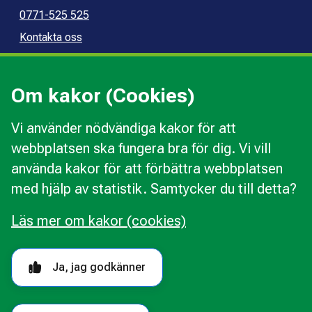
0771-525 525
Kontakta oss
Press
Kommunal konsumentvägledning
Om kakor (Cookies)
Kommunal budget- och skuldrådgivning
Vi använder nödvändiga kakor för att
webbplatsen ska fungera bra för dig. Vi vill
Kakor
använda kakor för att förbättra webbplatsen
Ändra val av kakor
med hjälp av statistik. Samtycker du till detta?
Om webbplatsen
Behandling av personuppgifter
Läs mer om kakor (cookies)
Tillgänglighetsredogörelse
Följ oss i sociala medier
Ja, jag godkänner