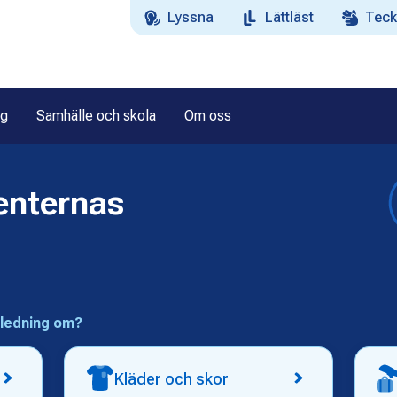
Lyssna
Lättläst
Teck
ag
Samhälle och skola
Om oss
nternas 

gledning om?
Kläder och skor