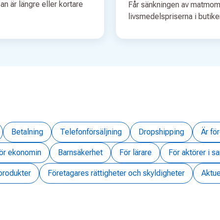
n är längre eller kortare
Får sänkningen av matmom
livsmedelspriserna i butik
Betalning
Telefonförsäljning
Dropshipping
Är fö
för ekonomin
Barnsäkerhet
För lärare
För aktörer i s
 produkter
Företagares rättigheter och skyldigheter
Aktu