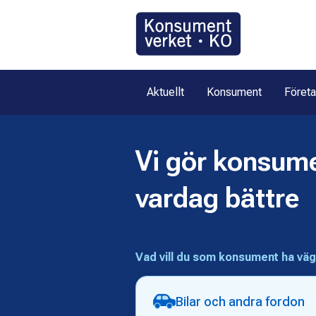
Gå
direkt
till
innehållet
Aktuellt
Konsument
Föret
Vi gör konsume
K
o
vardag bättre
n
s
Vad vill du som konsument ha vä
u
m
Bilar och andra fordon