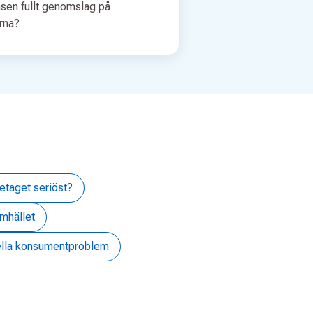
sen fullt genomslag på
erna?
retaget seriöst?
amhället
ella konsumentproblem