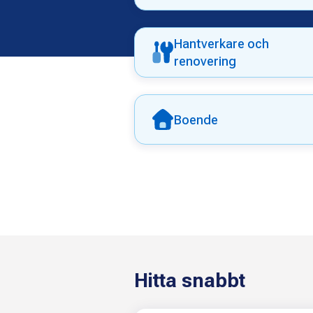
e
n
Hantverkare och
t
renovering
v
e
Boende
r
k
e
t
Hitta snabbt