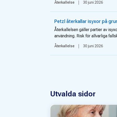
Återkallelse
30 juni 2026
Petzl återkallar isyxor på grun
Återkallelsen gäller partier av i
användning. Risk för allvarliga fall
Återkallelse
30 juni 2026
Utvalda sidor