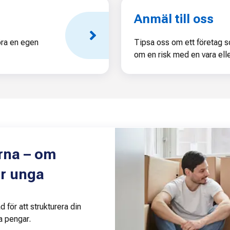
Anmäl till oss
öra en egen
Tipsa oss om ett företag so
om en risk med en vara elle
rna – om
ör unga
d för att strukturera din
a pengar.