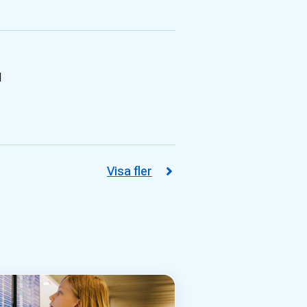
l
Visa fler