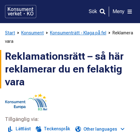
Gå
direkt
Sök
Meny
till
innehållet
Start
Konsument
Konsumenträtt - Klaga på fel
Reklamera
vara
Reklamationsrätt – så här
reklamerar du en felaktig
vara
Tillgänglig via:
Lättläst
Teckenspråk
Other languages