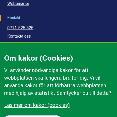
Webbinarier
Kontakt
0771-525 525
Kontakta oss
Press
Kommunal konsumentvägledning
Om kakor (Cookies)
Kommunal budget- och skuldrådgivning
Vi använder nödvändiga kakor för att
webbplatsen ska fungera bra för dig. Vi vill
Kakor
använda kakor för att förbättra webbplatsen
Ändra val av kakor
med hjälp av statistik. Samtycker du till detta?
Om webbplatsen
Behandling av personuppgifter
Läs mer om kakor (cookies)
Tillgänglighetsredogörelse