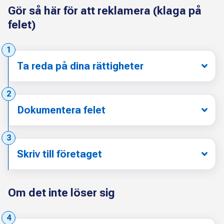
Gör så här för att reklamera (klaga på
felet)
Steg:
1
Ta reda på dina rättigheter
Steg:
2
Dokumentera felet
Steg:
3
Skriv till företaget
Om det inte löser sig
Steg:
4