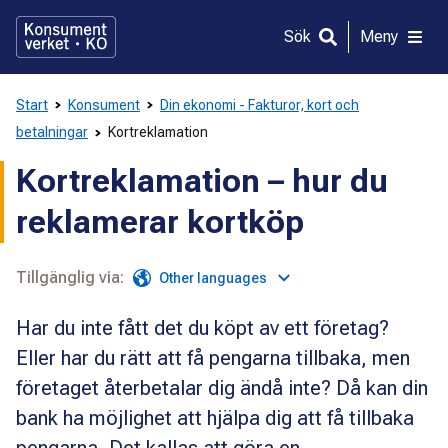
Gå
direkt
Sök
Meny
till
innehållet
Start
Konsument
Din ekonomi - Fakturor, kort och
betalningar
Kortreklamation
Kortreklamation – hur du
reklamerar kortköp
Tillgänglig via:
Other languages
Har du inte fått det du köpt av ett företag?
Eller har du rätt att få pengarna tillbaka, men
företaget återbetalar dig ändå inte? Då kan din
bank ha möjlighet att hjälpa dig att få tillbaka
pengarna. Det kallas att göra en