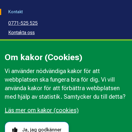
Kontakt
0771-525 525
Kontakta oss
Press
Kommunal konsumentvägledning
Om kakor (Cookies)
Kommunal budget- och skuldrådgivning
Vi använder nödvändiga kakor för att
webbplatsen ska fungera bra för dig. Vi vill
Kakor
använda kakor för att förbättra webbplatsen
Ändra val av kakor
med hjälp av statistik. Samtycker du till detta?
Om webbplatsen
Behandling av personuppgifter
Läs mer om kakor (cookies)
Tillgänglighetsredogörelse
Följ oss i sociala medier
Ja, jag godkänner