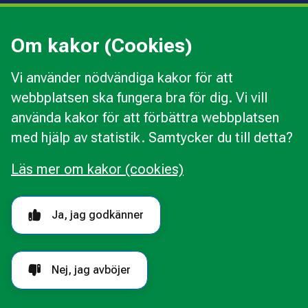
Press
Kommunal konsumentvägledning
Om kakor (Cookies)
Kommunal budget- och skuldrådgivning
Vi använder nödvändiga kakor för att
webbplatsen ska fungera bra för dig. Vi vill
Kakor
använda kakor för att förbättra webbplatsen
Ändra val av kakor
med hjälp av statistik. Samtycker du till detta?
Om webbplatsen
Behandling av personuppgifter
Läs mer om kakor (cookies)
Tillgänglighetsredogörelse
Följ oss i sociala medier
Ja, jag godkänner
Nej, jag avböjer