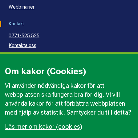
Webbinarier
Kontakt
0771-525 525
Kontakta oss
Press
Kommunal konsumentvägledning
Om kakor (Cookies)
Kommunal budget- och skuldrådgivning
Vi använder nödvändiga kakor för att
webbplatsen ska fungera bra för dig. Vi vill
Kakor
använda kakor för att förbättra webbplatsen
Ändra val av kakor
med hjälp av statistik. Samtycker du till detta?
Om webbplatsen
Behandling av personuppgifter
Läs mer om kakor (cookies)
Tillgänglighetsredogörelse