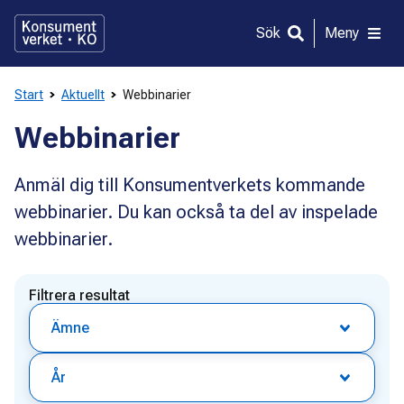
Gå
direkt
Sök
Meny
till
innehållet
Start
Aktuellt
Webbinarier
Webbinarier
Anmäl dig till Konsumentverkets kommande
webbinarier. Du kan också ta del av inspelade
webbinarier.
Filtrera resultat
Ämne
År