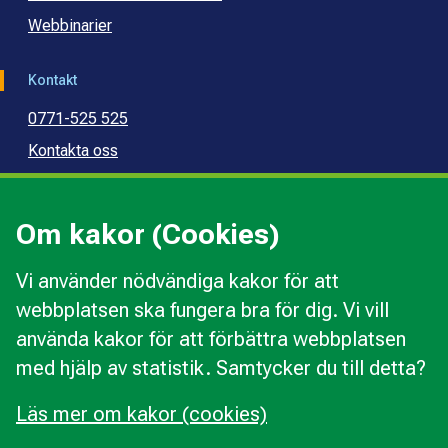
Webbinarier
Kontakt
0771-525 525
Kontakta oss
Press
Kommunal konsumentvägledning
Om kakor (Cookies)
Kommunal budget- och skuldrådgivning
Vi använder nödvändiga kakor för att
webbplatsen ska fungera bra för dig. Vi vill
Kakor
använda kakor för att förbättra webbplatsen
Ändra val av kakor
med hjälp av statistik. Samtycker du till detta?
Om webbplatsen
Behandling av personuppgifter
Läs mer om kakor (cookies)
Tillgänglighetsredogörelse