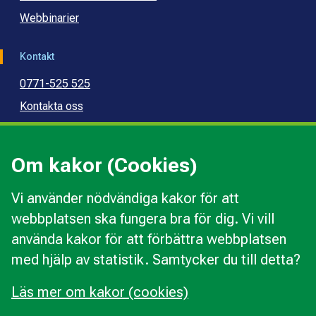
Webbinarier
Kontakt
0771-525 525
Kontakta oss
Press
Kommunal konsumentvägledning
Om kakor (Cookies)
Kommunal budget- och skuldrådgivning
Vi använder nödvändiga kakor för att
webbplatsen ska fungera bra för dig. Vi vill
Kakor
använda kakor för att förbättra webbplatsen
Ändra val av kakor
med hjälp av statistik. Samtycker du till detta?
Om webbplatsen
Behandling av personuppgifter
Läs mer om kakor (cookies)
Tillgänglighetsredogörelse