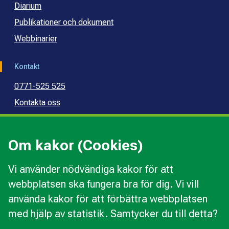
Diarium
Publikationer och dokument
Webbinarier
Kontakt
0771-525 525
Kontakta oss
Press
Kommunal konsumentvägledning
Om kakor (Cookies)
Kommunal budget- och skuldrådgivning
Vi använder nödvändiga kakor för att
webbplatsen ska fungera bra för dig. Vi vill
Kakor
använda kakor för att förbättra webbplatsen
Ändra val av kakor
med hjälp av statistik. Samtycker du till detta?
Om webbplatsen