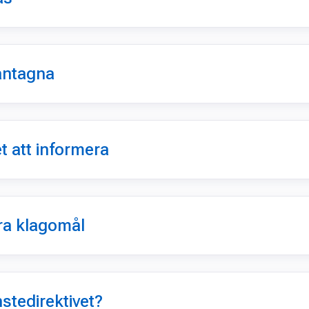
antagna
t att informera
ra klagomål
stedirektivet?