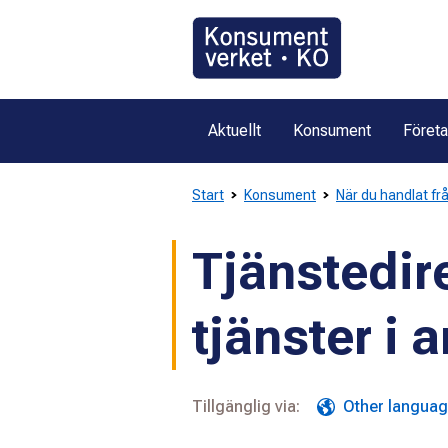
Gå
direkt
till
innehållet
Aktuellt
Konsument
Föret
Start
Konsument
När du handlat fr
Tjänstedire
tjänster i
Tillgänglig via:
Other langua