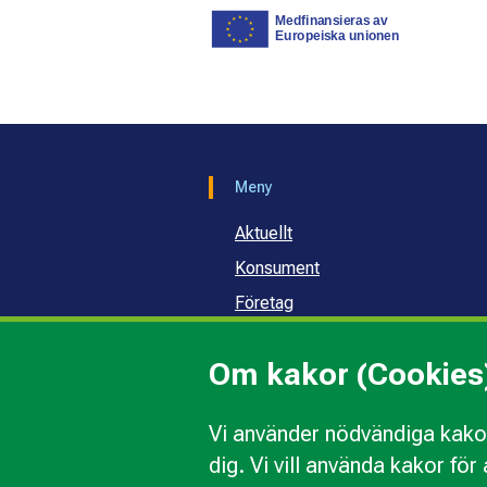
Meny
Aktuellt
Konsument
Företag
Samhälle och skola
Om kakor (Cookies
Om oss
Vi använder nödvändiga kakor
dig. Vi vill använda kakor fö
Kakor
Ändra val av kakor
Om 