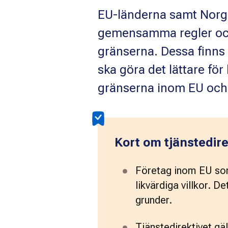
EU-länderna samt Norge
gemensamma regler och 
gränserna. Dessa finns i
ska göra det lättare fö
gränserna inom EU och 
Kort om tjänstedire
Företag inom EU som 
likvärdiga villkor. D
grunder.
Tjänstedirektivet gä