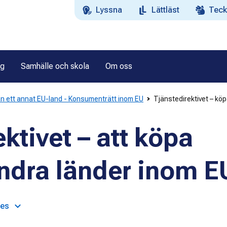
Lyssna
Lättläst
Teck
ag
Samhälle och skola
Om oss
ån ett annat EU-land - Konsumenträtt inom EU
Tjänstedirektivet – köp
ktivet – att köpa
 andra länder inom E
ges