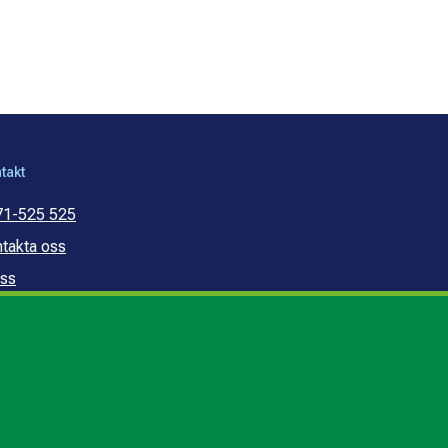
takt
71-525 525
takta oss
ss
mmunal konsumentvägledning
mmunal budget- och
ldrådgivning
edogörelse