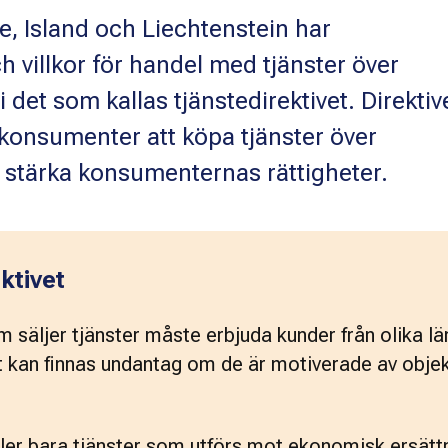
, Island och Liechtenstein har
villkor för handel med tjänster över
 det som kallas tjänstedirektivet. Direktiv
r konsumenter att köpa tjänster över
stärka konsumenternas rättigheter.
ktivet
säljer tjänster måste erbjuda kunder från olika län
et kan finnas undantag om de är motiverade av objek
ller bara tjänster som utförs mot ekonomisk ersättn