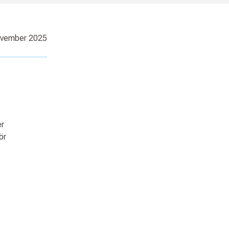
ovember 2025
er
ör