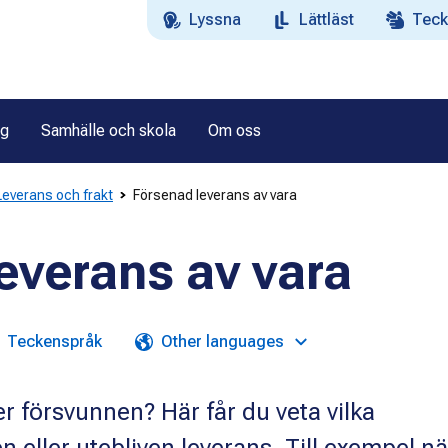
Lyssna
Lättläst
Teck
ag
Samhälle och skola
Om oss
Leverans och frakt
Försenad leverans av vara
everans av vara
Teckenspråk
Other languages
er försvunnen? Här får du veta vilka