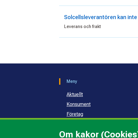
Solcellsleverantören kan inte
Leverans och frakt
Meny
Aktuellt
Konsument
Företag
Samhälle och skola
Om kakor (Cookies
Om oss