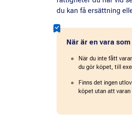
rättigheter du har vid s
du kan få ersättning ell
När är en vara som
När du inte fått vara
du gör köpet, till ex
Finns det ingen utlo
köpet utan att varan 