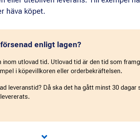
en eller utebliven leverans. Till exempel nä
er häva köpet.
 försenad enligt lagen?
n inom utlovad tid. Utlovad tid är den tid som framgå
empel i köpevillkoren eller orderbekräftelsen.
vad leveranstid? Då ska det ha gått minst 30 dagar 
levererats.