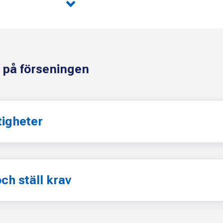
a på förseningen
tigheter
och ställ krav