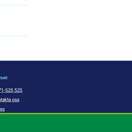
takt
71-525 525
takta oss
ss
mmunal konsumentvägledning
mmunal budget- och