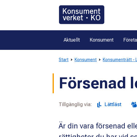
Gå
direkt
till
innehållet
Aktuellt
Konsument
Föret
Start
Konsument
Konsumenträtt - 
Försenad l
Tillgänglig via:
Lättläst
Är din vara försenad ell