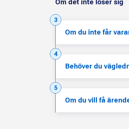
Om det inte löser sig
Steg:
3
Om du inte får vara
Steg:
4
Behöver du vägled
Steg:
5
Om du vill få ärend