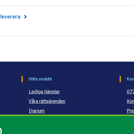
 leverera
Hitta snabbt
Kon
Lediga tjänster
07
Våra rättsärenden
Kon
Diarium
Pre
Publikationer och dokument
Ko
)
Webbinarier
Ko