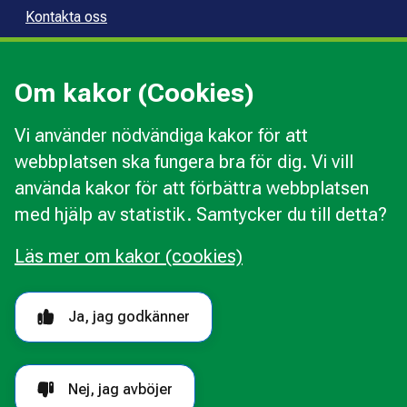
Kontakta oss
Press
Kommunal konsumentvägledning
Om kakor (Cookies)
Kommunal budget- och skuldrådgivning
Vi använder nödvändiga kakor för att
webbplatsen ska fungera bra för dig. Vi vill
Kakor
använda kakor för att förbättra webbplatsen
Ändra val av kakor
med hjälp av statistik. Samtycker du till detta?
Om webbplatsen
Behandling av personuppgifter
Läs mer om kakor (cookies)
Tillgänglighetsredogörelse
Följ oss i sociala medier
Ja, jag godkänner
Nej, jag avböjer