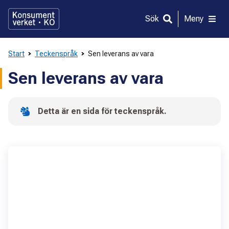
Gå
direkt
Sök
Meny
till
innehållet
Start
Teckenspråk
Sen leverans av vara
Sen leverans av vara
Detta är en sida för teckenspråk.