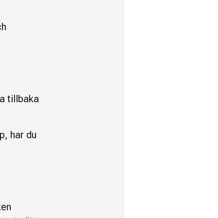
ch
a tillbaka
p, har du
ken