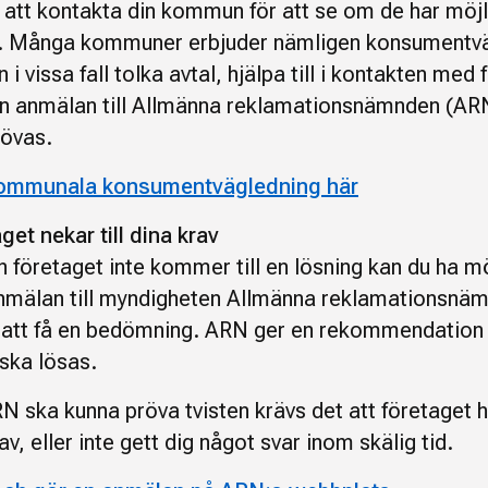
r att kontakta din kommun för att se om de har möjl
g. Många kommuner erbjuder nämligen konsumentv
 i vissa fall tolka avtal, hjälpa till i kontakten med
en anmälan till Allmänna reklamationsnämnden (AR
hövas.
kommunala konsumentvägledning här
et nekar till dina krav
 företaget inte kommer till en lösning kan du ha mö
nmälan till myndigheten Allmänna reklamationsnä
 att få en bedömning. ARN ger en rekommendation h
 ska lösas.
N ska kunna pröva tvisten krävs det att företaget h
rav, eller inte gett dig något svar inom skälig tid.