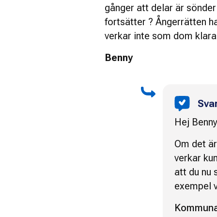
gånger att delar är sönder
fortsätter ? Ångerrätten ha
verkar inte som dom klarar
Benny
Sva
Hej Benny
Om det är
verkar ku
att du nu s
exempel v
Kommunal