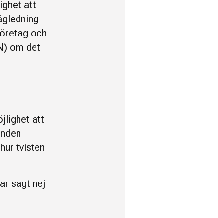
ighet att
ägledning
 företag och
N) om det
jlighet att
mnden
ur tvisten
ar sagt nej