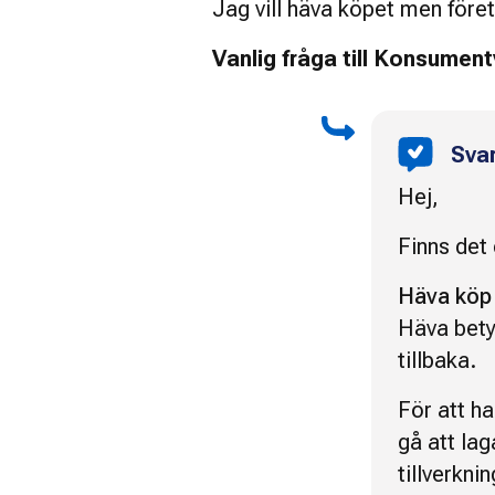
Jag vill häva köpet men före
Vanlig fråga till Konsumen
Sva
Hej,
Finns det 
Häva köp
Häva bety
tillbaka.
För att ha
gå att lag
tillverkni