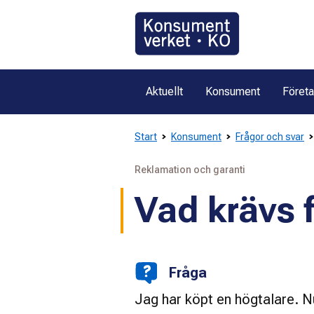
Gå
direkt
till
innehållet
Aktuellt
Konsument
Föret
Start
Konsument
Frågor och svar
Reklamation och garanti
Vad krävs f
Fråga
Jag har köpt en högtalare. Nu 