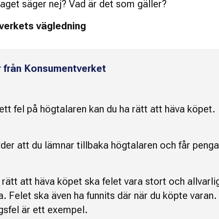
taget säger nej? Vad är det som gäller?
tverkets vägledning
r från Konsumentverket
ett fel på högtalaren kan du ha rätt att häva köpet.
der att du lämnar tillbaka högtalaren och får peng
 rätt att häva köpet ska felet vara stort och allvarlig
a. Felet ska även ha funnits där när du köpte varan.
ngsfel är ett exempel.