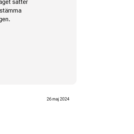
aget sätter
 bestämma
gen.
26 maj 2024