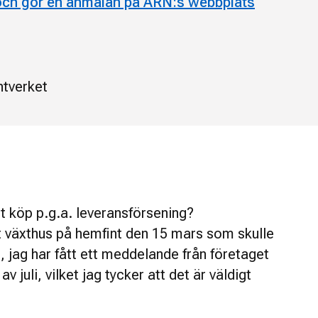
och gör en anmälan på ARN:s webbplats
tverket
tt köp p.g.a. leveransförsening?
t växthus på hemfint den 15 mars som skulle
, jag har fått ett meddelande från företaget
 av juli, vilket jag tycker att det är väldigt