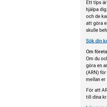
Ett tips ä
hjälpa di
och de kan
att göra 
skulle be
Sök din 
Om företag
Om du och
göra en a
(ARN) för
mellan er
För att AR
till dina k