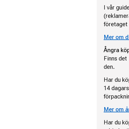
I vår guid
(reklamer
företaget
Mer om di
Ångra kö
Finns det 
den.
Har du kö
14 dagars
förpackni
Mer om å
Har du kö