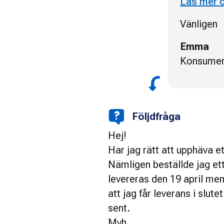
Läs mer 
Vänligen
Emma
Konsumen
Följdfråga
Hej!
Har jag rätt att upphäva e
Nämligen beställde jag et
levereras den 19 april men
att jag får leverans i slutet
sent.
Mvh