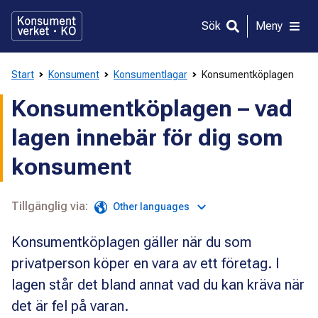
Gå
direkt
Sök
Meny
till
innehållet
Start
Konsument
Konsumentlagar
Konsumentköplagen
Konsumentköplagen – vad
lagen innebär för dig som
konsument
Tillgänglig via:
Other languages
Konsumentköplagen gäller när du som
privatperson köper en vara av ett företag. I
lagen står det bland annat vad du kan kräva när
det är fel på varan.