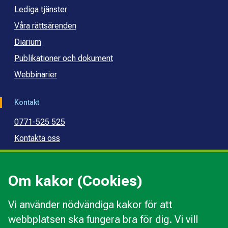
Lediga tjänster
Våra rättsärenden
Diarium
Publikationer och dokument
Webbinarier
Kontakt
0771-525 525
Kontakta oss
Press
Kommunal konsumentvägledning
Om kakor (Cookies)
Kommunal budget- och skuldrådgivning
Vi använder nödvändiga kakor för att
webbplatsen ska fungera bra för dig. Vi vill
Kakor