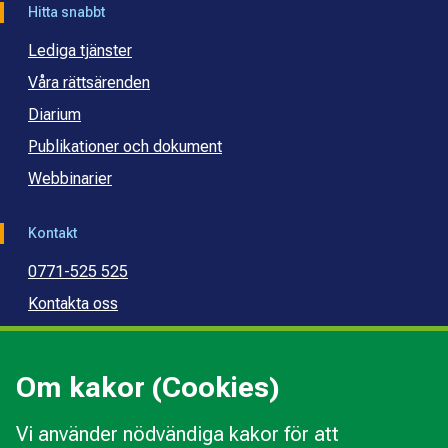
Hitta snabbt
Lediga tjänster
Våra rättsärenden
Diarium
Publikationer och dokument
Webbinarier
Kontakt
0771-525 525
Kontakta oss
Press
Kommunal konsumentvägledning
Om kakor (Cookies)
Kommunal budget- och skuldrådgivning
Vi använder nödvändiga kakor för att