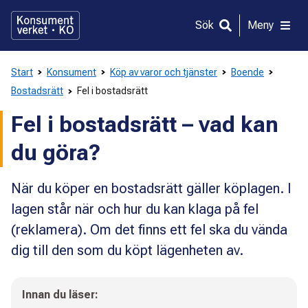
Gå
direkt
Sök
Meny
till
innehållet
Start
Konsument
Köp av varor och tjänster
Boende
Bostadsrätt
Fel i bostadsrätt
Fel i bostadsrätt – vad kan
du göra?
När du köper en bostadsrätt gäller köplagen. I
lagen står när och hur du kan klaga på fel
(reklamera). Om det finns ett fel ska du vända
dig till den som du köpt lägenheten av.
Innan du läser: