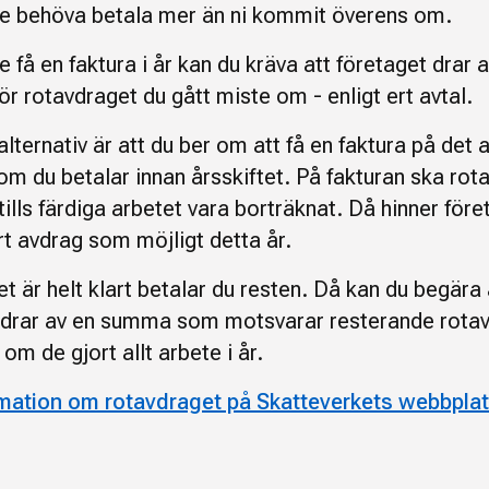
te behöva betala mer än ni kommit överens om.
e få en faktura i år kan du kräva att företaget drar 
r rotavdraget du gått miste om - enligt ert avtal.
alternativ är att du ber om att få en faktura på det
som du betalar innan årsskiftet. På fakturan ska rot
ttills färdiga arbetet vara borträknat. Då hinner för
rt avdrag som möjligt detta år.
t är helt klart betalar du resten. Då kan du begära 
 drar av en summa som motsvarar resterande rota
t om de gjort allt arbete i år.
mation om rotavdraget på Skatteverkets webbpla