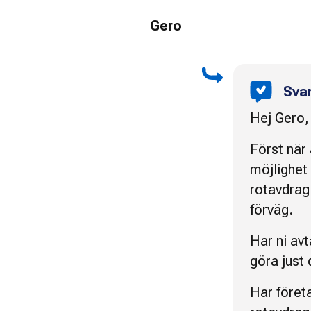
Gero
Sva
Hej Gero,
Först när 
möjlighet
rotavdrag 
förväg.
Har ni avt
göra just 
Har företa