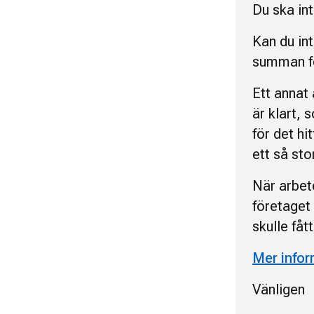
Du ska in
Kan du int
summan fö
Ett annat 
är klart, 
för det hi
ett så sto
När arbete
företaget
skulle fåt
Mer infor
Vänligen