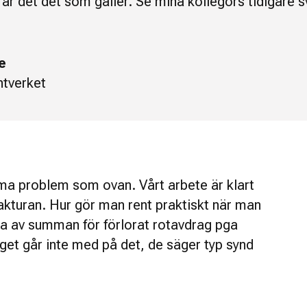
är det det som gäller. Se mina kollegors tidigare s
e
tverket
ma problem som ovan. Vårt arbete är klart
akturan. Hur gör man rent praktiskt när man
ra av summan för förlorat rotavdrag pga
get går inte med på det, de säger typ synd