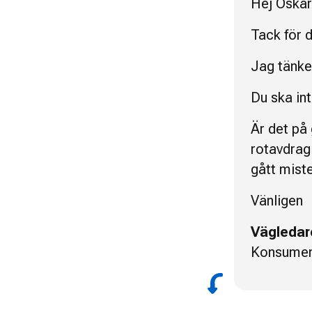
Hej Oskar
Tack för d
Jag tänke
Du ska in
Är det på
rotavdrag
gått mist
Vänligen
Vägledar
Konsumen