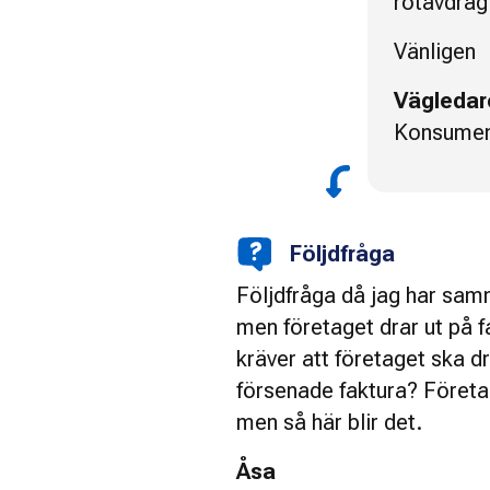
rotavdrag 
Vänligen
Vägledar
Konsumen
Följdfråga
Följdfråga då jag har sam
men företaget drar ut på f
kräver att företaget ska d
försenade faktura? Företa
men så här blir det.
Åsa