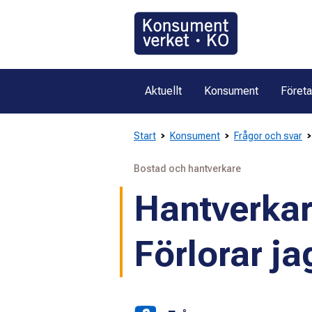
Gå
direkt
till
innehållet
Aktuellt
Konsument
Föret
Start
Konsument
Frågor och svar
Bostad och hantverkare
Hantverkar
Förlorar j