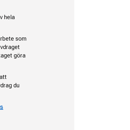
av hela
 arbete som
avdraget
etaget göra
att
vdrag du
ts