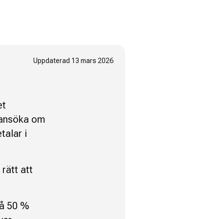
Uppdaterad
13 mars 2026
et
a ansöka om
talar i
rätt att
 få 50 %