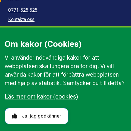
0771-525 525
Kontakta oss
Press
Kommunal konsumentvägledning
Om kakor (Cookies)
Kommunal budget- och skuldrådgivning
Vi använder nödvändiga kakor för att
webbplatsen ska fungera bra för dig. Vi vill
Kakor
använda kakor för att förbättra webbplatsen
Ändra val av kakor
med hjälp av statistik. Samtycker du till detta?
Om webbplatsen
Behandling av personuppgifter
Läs mer om kakor (cookies)
Tillgänglighetsredogörelse
Följ oss i sociala medier
Ja, jag godkänner