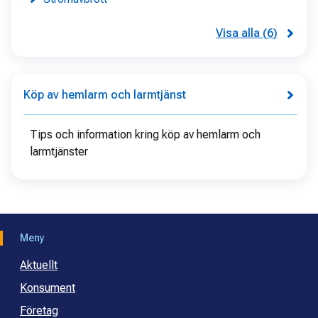
Visa alla
(
6
)
Köp av hemlarm och larmtjänst
Tips och information kring köp av hemlarm och
larmtjänster
Meny
Aktuellt
Konsument
Företag