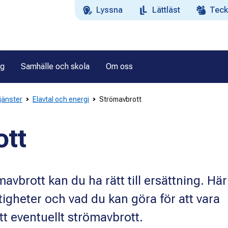
Lyssna
Lättläst
Teck
ag
Samhälle och skola
Om oss
tjänster
Elavtal och energi
Strömavbrott
ott
vbrott kan du ha rätt till ersättning. Här
tigheter och vad du kan göra för att vara
tt eventuellt strömavbrott.