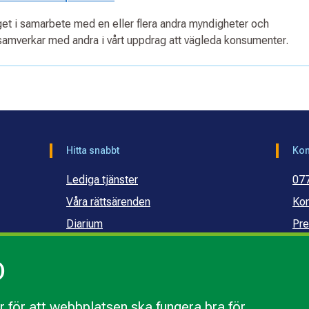
aget i samarbete med en eller flera andra myndigheter och
amverkar med andra i vårt uppdrag att vägleda konsumenter.
Hitta snabbt
Kon
Lediga tjänster
07
Våra rättsärenden
Kon
Diarium
Pre
Publikationer och dokument
Ko
)
Webbinarier
Ko
sku
 för att webbplatsen ska fungera bra för