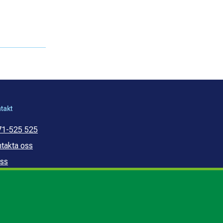
takt
71-525 525
takta oss
ss
mmunal konsumentvägledning
mmunal budget- och
ldrådgivning