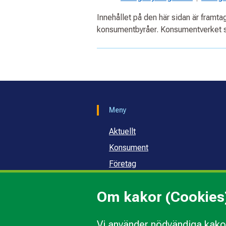
Innehållet på den här sidan är framt
konsumentbyråer. Konsumentverket s
Meny
Aktuellt
Konsument
Företag
Samhälle och skola
Om kakor (Cookies
Om oss
Vi använder nödvändiga kakor