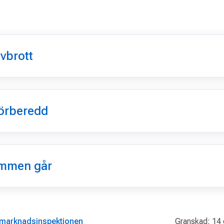
s
vbrott
förberedd
römmen går
imarknadsinspektionen
Granskad: 14