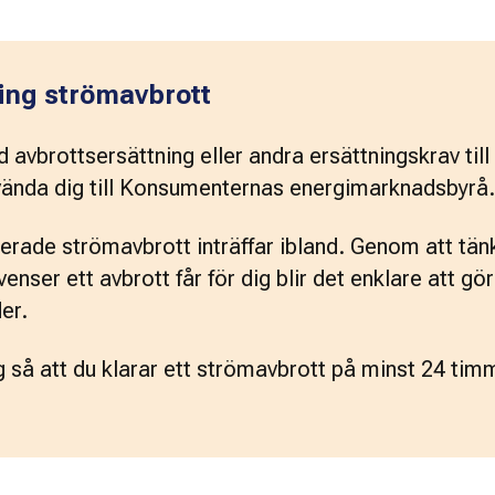
kring strömavbrott
avbrottsersättning eller andra ersättningskrav till f
 vända dig till Konsumenternas energimarknadsbyrå.
rade strömavbrott inträffar ibland. Genom att tänk
nser ett avbrott får för dig blir det enklare att gör
er.
 så att du klarar ett strömavbrott på minst 24 tim