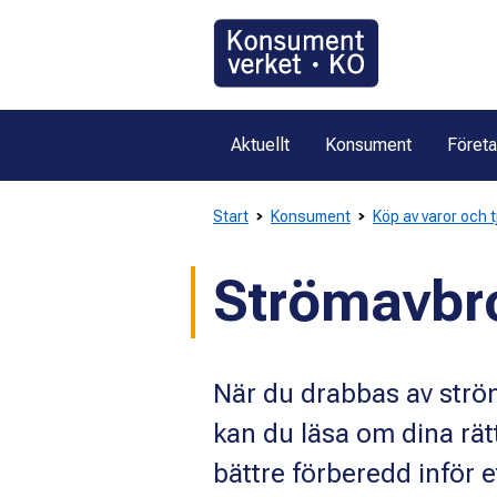
Gå
direkt
till
innehållet
Aktuellt
Konsument
Föret
Start
Konsument
Köp av varor och 
Strömavbr
När du drabbas av ströma
kan du läsa om dina rät
bättre förberedd inför e