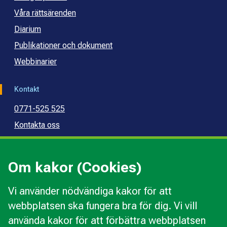
Våra rättsärenden
Diarium
Publikationer och dokument
Webbinarier
Kontakt
0771-525 525
Kontakta oss
Press
Kommunal konsumentvägledning
Om kakor (Cookies)
Kommunal budget- och skuldrådgivning
Vi använder nödvändiga kakor för att
webbplatsen ska fungera bra för dig. Vi vill
Kakor
använda kakor för att förbättra webbplatsen