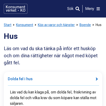
Gå
direkt
Sök
Meny
till
innehållet
Start
Konsument
Köp av varor och tjänster
Boende
Hus
Hus
Läs om vad du ska tänka på inför ett husköp
och om dina rättigheter när något med köpet
gått fel.
Dolda fel i hus
Läs vad du kan klaga på, om dolda fel, friskrivning av
dolda fel och vilka krav du som köpare kan ställa mot
säljaren.