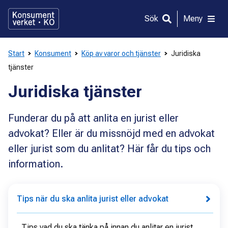
Gå
direkt
Sök
Meny
till
innehållet
Start
Konsument
Köp av varor och tjänster
Juridiska
tjänster
Juridiska tjänster
Funderar du på att anlita en jurist eller
advokat? Eller är du missnöjd med en advokat
eller jurist som du anlitat? Här får du tips och
information.
Tips när du ska anlita jurist eller advokat
Tips vad du ska tänka på innan du anlitar en jurist