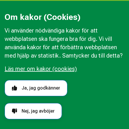
Press
Kommunal konsumentvägledning
Om kakor (Cookies)
Kommunal budget- och skuldrådgivning
Vi använder nödvändiga kakor för att
webbplatsen ska fungera bra för dig. Vi vill
Kakor
använda kakor för att förbättra webbplatsen
Ändra val av kakor
med hjälp av statistik. Samtycker du till detta?
Om webbplatsen
Behandling av personuppgifter
Läs mer om kakor (cookies)
Tillgänglighetsredogörelse
Följ oss i sociala medier
Ja, jag godkänner
Nej, jag avböjer