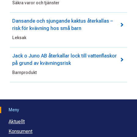
Säkra varor och tjänster
Dansande och sjungande kaktus återkallas –
risk för kvävning hos små barn
Leksak
Jack o Juno AB återkallar lock till vattenflaskor
på grund av kvävningsrisk
Barnprodukt
Meny
Aktuellt
Konsument