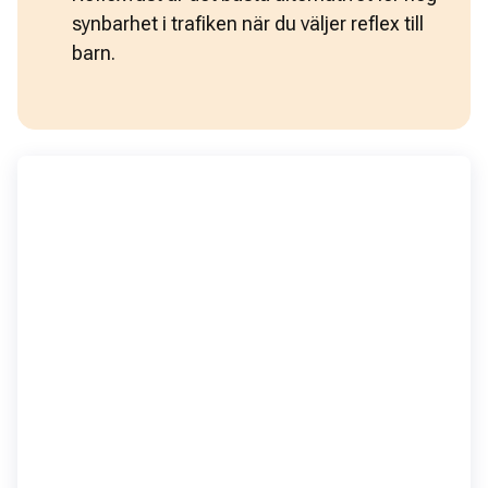
synbarhet i trafiken 
när du väljer reflex till 
barn.