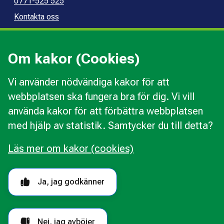
0771-525 525
Kontakta oss
Press
Kommunal konsumentvägledning
Om kakor (Cookies)
Kommunal budget- och skuldrådgivning
Vi använder nödvändiga kakor för att
webbplatsen ska fungera bra för dig. Vi vill
Kakor
använda kakor för att förbättra webbplatsen
Ändra val av kakor
med hjälp av statistik. Samtycker du till detta?
Om webbplatsen
Behandling av personuppgifter
Läs mer om kakor (cookies)
Tillgänglighetsredogörelse
Följ oss i sociala medier
Ja, jag godkänner
Nej, jag avböjer