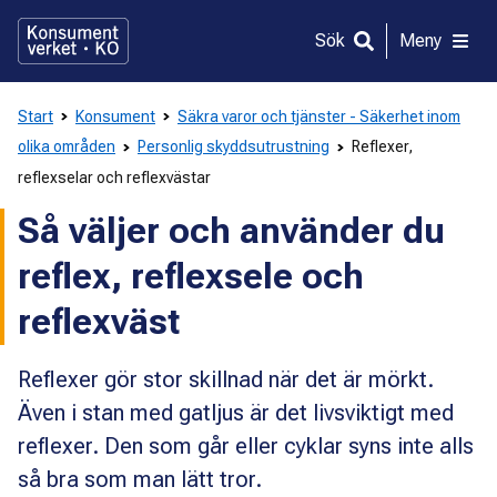
Gå
direkt
Sök
Meny
till
innehållet
Start
Konsument
Säkra varor och tjänster - Säkerhet inom
olika områden
Personlig skyddsutrustning
Reflexer,
reflexselar och reflexvästar
Så väljer och använder du
reflex, reflexsele och
reflexväst
Reflexer gör stor skillnad när det är mörkt.
Även i stan med gatljus är det livsviktigt med
reflexer. Den som går eller cyklar syns inte alls
så bra som man lätt tror.