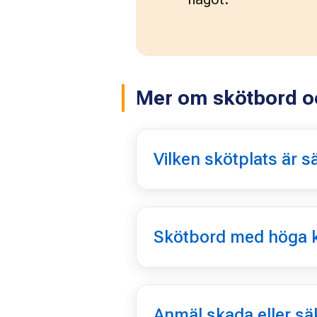
Mer om skötbord o
Vilken skötplats är s
Skötbord med höga 
Anmäl skada eller sä