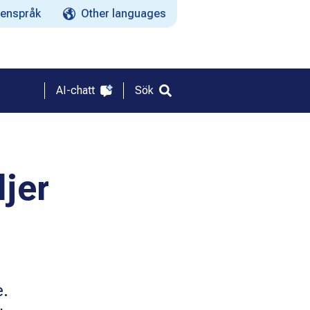
enspråk
Other languages
AI-chatt
Sök
ljer
e.