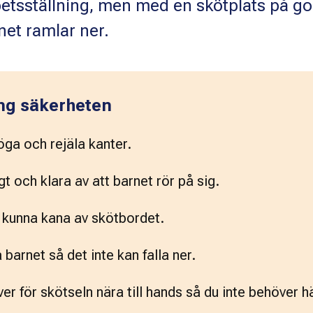
etsställning, men med en skötplats på go
rnet ramlar ner.
ing säkerheten
ga och rejäla kanter.
t och klara av att barnet rör på sig.
 kunna kana av skötbordet.
 barnet så det inte kan falla ner.
er för skötseln nära till hands så du inte behöver h