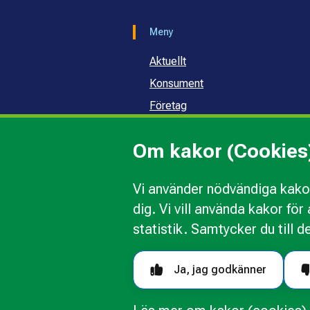
Meny
Aktuellt
Konsument
Företag
Samhälle och skola
Om kakor (Cookies
Om oss
Vi använder nödvändiga kakor
dig. Vi vill använda kakor fö
Kakor
Ändra val av kakor
Om 
statistik. Samtycker du till d
Följ oss i sociala medier
Ja, jag godkänner