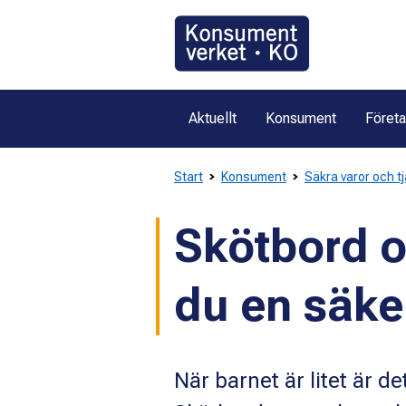
Gå
direkt
till
innehållet
Aktuellt
Konsument
Föret
Start
Konsument
Säkra varor och t
Skötbord o
du en säke
När barnet är litet är d