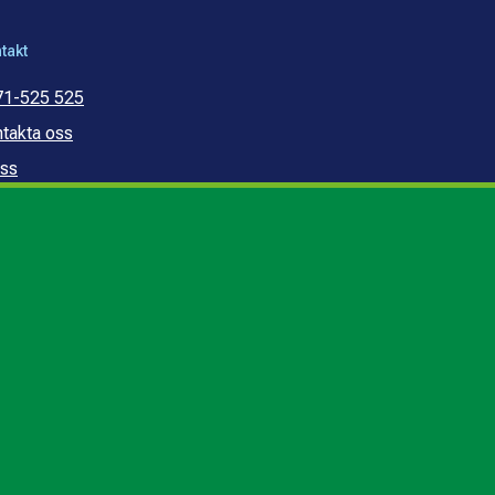
takt
71-525 525
takta oss
ss
mmunal konsumentvägledning
mmunal budget- och
ldrådgivning
edogörelse