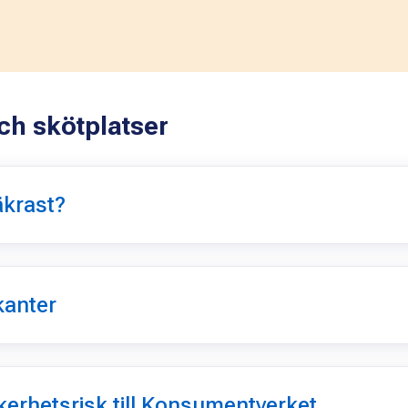
ch skötplatser
äkrast?
kanter
kerhetsrisk till Konsumentverket