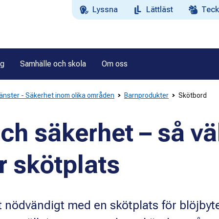
Lyssna
Lättläst
Teck
ag
Samhälle och skola
Om oss
jänster - Säkerhet inom olika områden
Barnprodukter
Skötbord
ch säkerhet – så vä
r skötplats
et nödvändigt med en skötplats för blöjbyt