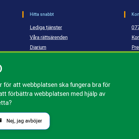
Hitta snabbt
Kon
Lediga tjänster
07
Våra rättsärenden
Kon
Diarium
Pre
Publikationer och dokument
Ko
)
Webbinarier
Ko
sku
 för att webbplatsen ska fungera bra för
r att förbättra webbplatsen med hjälp av
webbplatsen
Behandling av personuppgifter
Tillgänglighetsr
etta?
Nej, jag avböjer