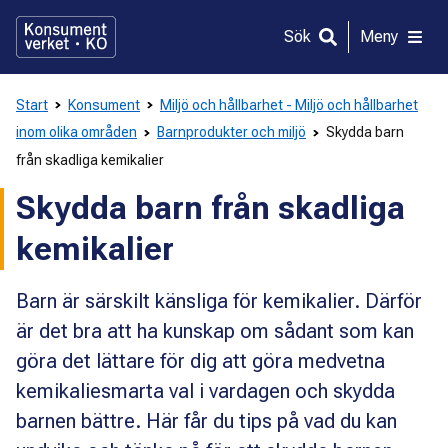
Gå
direkt
Sök
Meny
till
innehållet
Start
Konsument
Miljö och hållbarhet - Miljö och hållbarhet
inom olika områden
Barnprodukter och miljö
Skydda barn
från skadliga kemikalier
Skydda barn från skadliga
kemikalier
Barn är särskilt känsliga för kemikalier. Därför
är det bra att ha kunskap om sådant som kan
göra det lättare för dig att göra medvetna
kemikaliesmarta val i vardagen och skydda
barnen bättre. Här får du tips på vad du kan