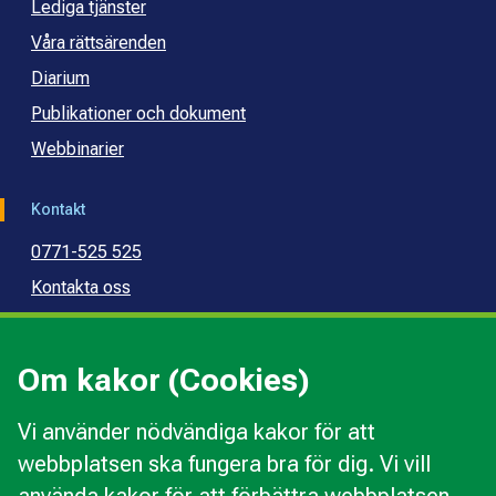
Lediga tjänster
Våra rättsärenden
Diarium
Publikationer och dokument
Webbinarier
Kontakt
0771-525 525
Kontakta oss
Press
Kommunal konsumentvägledning
Om kakor (Cookies)
Kommunal budget- och skuldrådgivning
Vi använder nödvändiga kakor för att
webbplatsen ska fungera bra för dig. Vi vill
Kakor