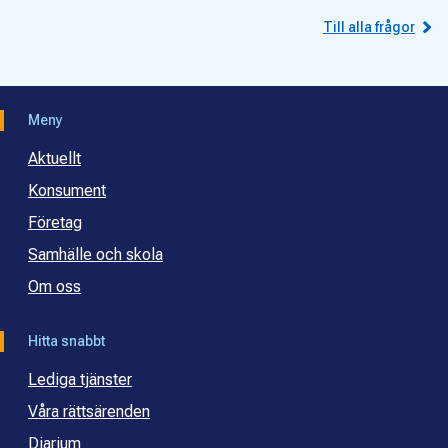
Till alla frågor
Meny
Aktuellt
Konsument
Företag
Samhälle och skola
Om oss
Hitta snabbt
Lediga tjänster
Våra rättsärenden
Diarium