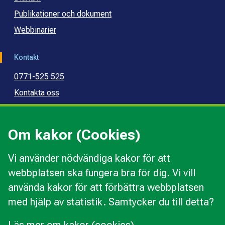
Publikationer och dokument
Webbinarier
Kontakt
0771-525 525
Kontakta oss
Press
Kommunal konsumentvägledning
Om kakor (Cookies)
Kommunal budget- och skuldrådgivning
Vi använder nödvändiga kakor för att
webbplatsen ska fungera bra för dig. Vi vill
Kakor
använda kakor för att förbättra webbplatsen
Ändra val av kakor
med hjälp av statistik. Samtycker du till detta?
Om webbplatsen
Behandling av personuppgifter