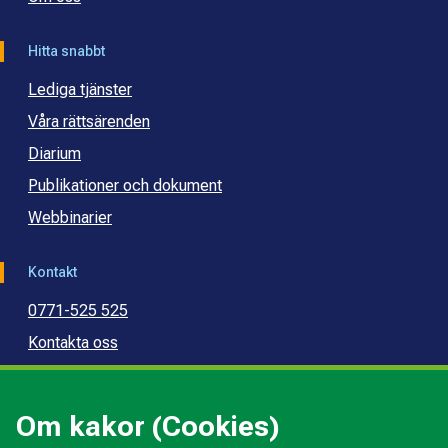
Hitta snabbt
Lediga tjänster
Våra rättsärenden
Diarium
Publikationer och dokument
Webbinarier
Kontakt
0771-525 525
Kontakta oss
Press
Kommunal konsumentvägledning
Om kakor (Cookies)
Kommunal budget- och skuldrådgivning