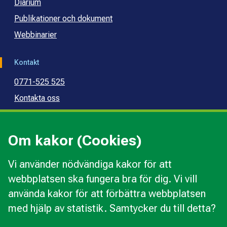
Diarium
Publikationer och dokument
Webbinarier
Kontakt
0771-525 525
Kontakta oss
Press
Kommunal konsumentvägledning
Om kakor (Cookies)
Kommunal budget- och skuldrådgivning
Vi använder nödvändiga kakor för att
webbplatsen ska fungera bra för dig. Vi vill
Kakor
använda kakor för att förbättra webbplatsen
Ändra val av kakor
med hjälp av statistik. Samtycker du till detta?
Om webbplatsen