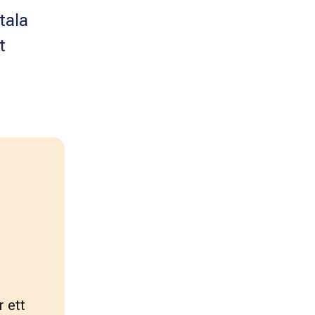
tala
t
 
 ett 