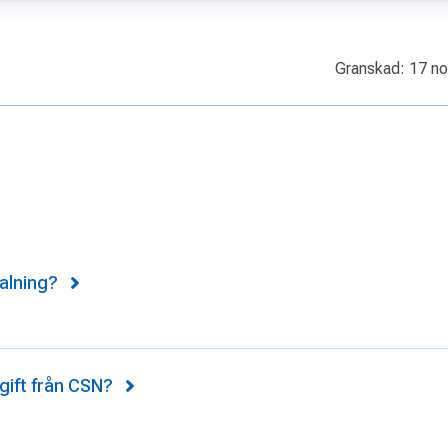
Granskad: 17 n
talning?
gift från CSN?