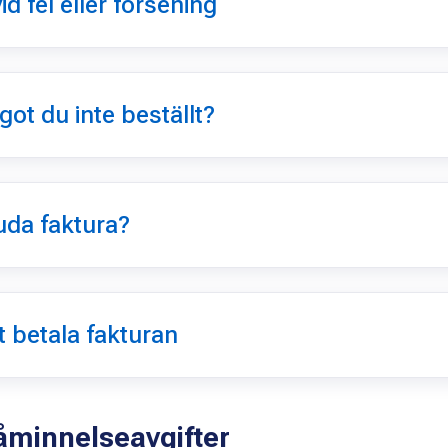
id fel eller försening
got du inte beställt?
uda faktura?
t betala fakturan
åminnelseavgifter