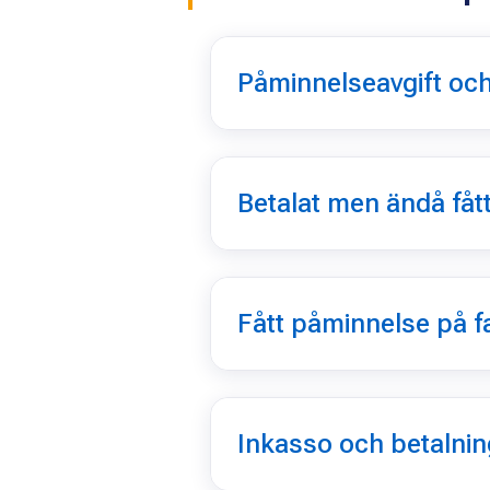
Påminnelseavgift oc
Betalat men ändå fåt
Fått påminnelse på fa
Inkasso och betalni