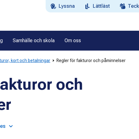
Lyssna
Lättläst
Teck
ag
Samhälle och skola
Om oss
turor, kort och betalningar
Regler för fakturor och påminnelser
fakturor och
er
ges