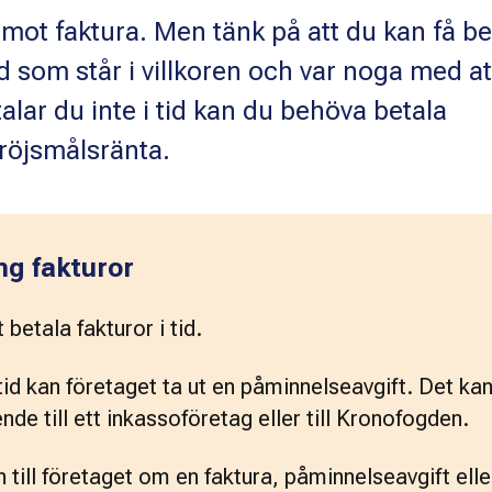
a mot faktura. Men tänk på att du kan få be
d som står i villkoren och var noga med at
talar du inte i tid kan du behöva betala
röjsmålsränta.
ng fakturor
 betala fakturor i tid. 
tid kan företaget ta ut en påminnelseavgift. Det kan
nde till ett inkassoföretag eller till Kronofogden.  
n till företaget om en faktura, påminnelseavgift eller