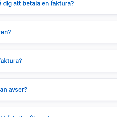
 dig att betala en faktura?
ran?
faktura?
ran avser?