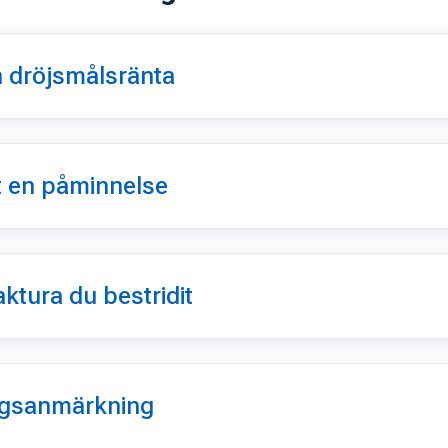
h dröjsmålsränta
t en påminnelse
ktura du bestridit
ngsanmärkning