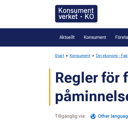
Gå
direkt
till
innehållet
Aktuellt
Konsument
Föret
Start
Konsument
Din ekonomi - Fak
Regler för 
påminnels
Tillgänglig via:
Other langua