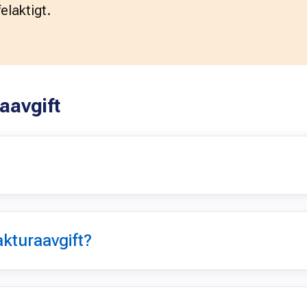
elaktigt. 
aavgift
akturaavgift?