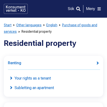
Gå
direkt
Sök
Meny
till
innehållet
Start
Other languages
English
Purchase of goods and
services
Residential property
Residential property
Renting
Your rights as a tenant
Subletting an apartment