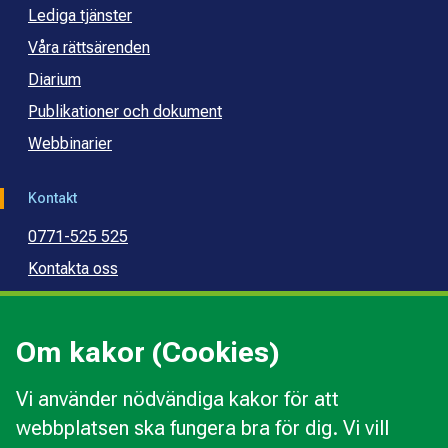
Lediga tjänster
Våra rättsärenden
Diarium
Publikationer och dokument
Webbinarier
Kontakt
0771-525 525
Kontakta oss
Press
Kommunal konsumentvägledning
Om kakor (Cookies)
Kommunal budget- och skuldrådgivning
Vi använder nödvändiga kakor för att
webbplatsen ska fungera bra för dig. Vi vill
Kakor