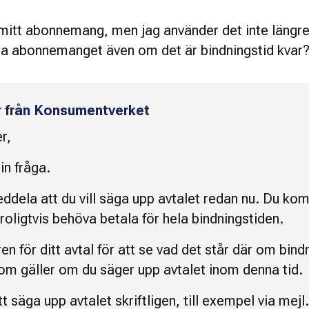
 mitt abonnemang, men jag använder det inte längre
luta abonnemanget även om det är bindningstid kvar
r från Konsumentverket
r,
in fråga.
ddela att du vill säga upp avtalet redan nu. Du ko
oligtvis behöva betala för hela bindningstiden.
ren för ditt avtal för att se vad det står där om bind
om gäller om du säger upp avtalet inom denna tid.
t säga upp avtalet skriftligen, till exempel via mejl