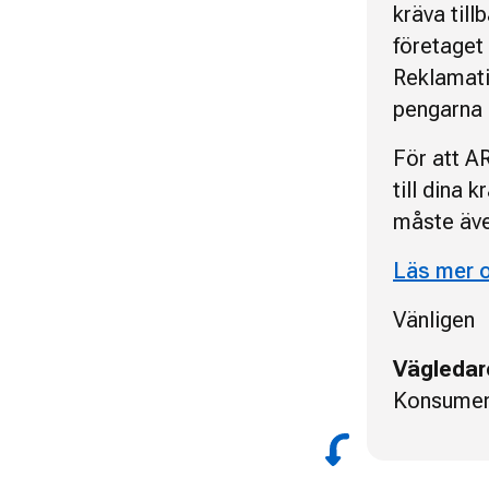
kräva till
företaget
Reklamati
pengarna e
För att AR
till dina 
måste äve
Läs mer 
Vänligen
Vägledar
Konsumen