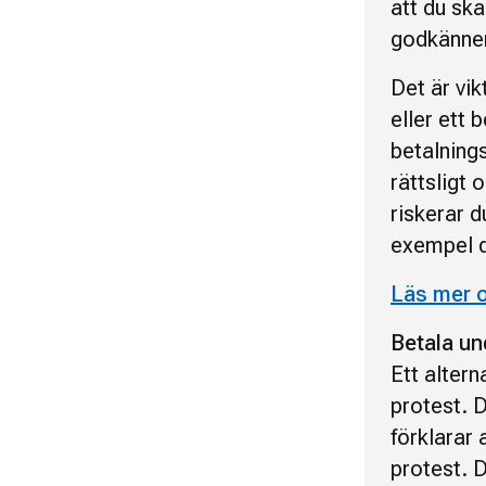
att du ska
godkänner
Det är vik
eller ett 
betalning
rättsligt 
riskerar d
exempel d
Läs mer o
Betala un
Ett altern
protest. D
förklarar 
protest. 