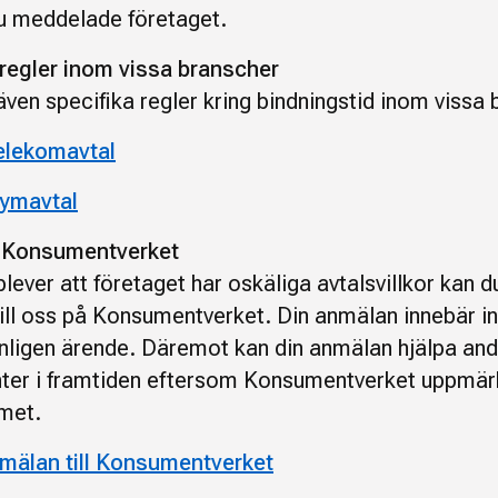
du meddelade företaget.
 regler inom vissa branscher
även specifika regler kring bindningstid inom vissa 
elekomavtal
ymavtal
l Konsumentverket
ever att företaget har oskäliga avtalsvillkor kan d
ill oss på Konsumentverket. Din anmälan innebär int
onligen ärende. Däremot kan din anmälan hjälpa and
ter i framtiden eftersom Konsumentverket uppm
met.
mälan till Konsumentverket