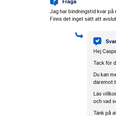
Fråga
Jag har bindningstid kvar på
Finns det inget sätt att avs
Sva
Hej Caspe
Tack för d
Du kan me
däremot tr
Läs villko
och vad s
Tänk på at