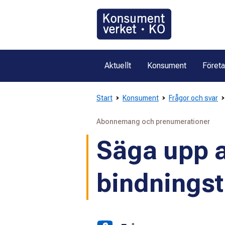
Gå
direkt
till
innehållet
Aktuellt
Konsument
Föret
Start
Konsument
Frågor och svar
Abonnemang och prenumerationer
Säga upp
bindningst