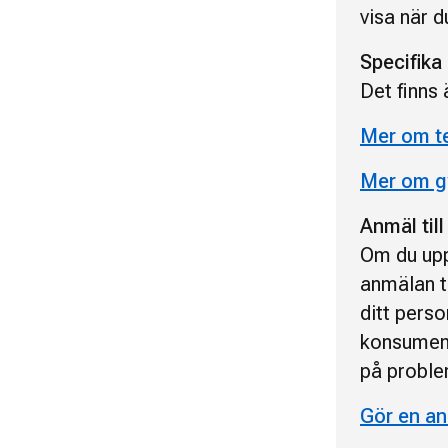
visa när 
Specifika
Det finns 
Mer om t
Mer om g
Anmäl til
Om du uppl
anmälan t
ditt pers
konsumen
på proble
Gör en an