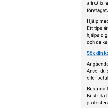
alltså kun
företaget
Hjälp med
Ett tips ä
hjälpa di
och de kan
Sök din 
Angående
Anser du a
eller beta
Bestrida f
Bestrida f
protester