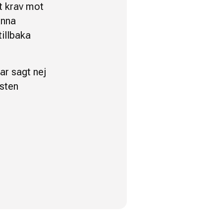
tt krav mot
änna
illbaka
ar sagt nej
isten