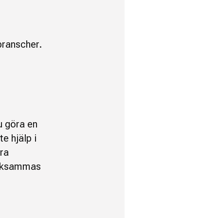
branscher.
u göra en
e hjälp i
ra
ärksammas