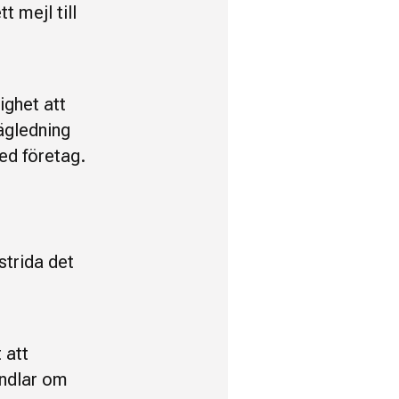
t mejl till
ighet att
ägledning
med företag.
strida det
 att
andlar om