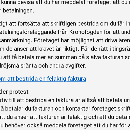
 kunna bevisa att du har meddelat företaget att du 
 betalningen.
tigt att fortsätta att skriftligen bestrida om du får 
betalningsföreläggande från Kronofogden för att un
sanmärkning. Företaget har möjlighet att driva äre
om de anser att kravet är riktigt. Får de rätt i tingsr
u att få betala mer än summan på själva fakturan so
röjsmålsränta och andra avgifter.
m att bestrida en felaktig faktura
der protest
ativ till att bestrida en faktura är alltså att betala u
å betalar du fakturan och kontaktar företaget skrif
att du anser att fakturan är felaktig och att du betal
Du behöver också meddela företaget att du har för a