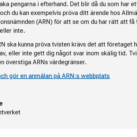
baka pengarna i efterhand. Det blir då du som har e
 och du kan exempelvis pröva ditt ärende hos Allm
onsnämnden (ARN) för att se om du har rätt att få t
ller inte.
N ska kunna pröva tvisten krävs det att företaget h
krav, eller inte gett dig något svar inom skälig tid. Tv
n överstiga ARNs värdegränser.
och gör en anmälan på ARN:s webbplats
e
tverket