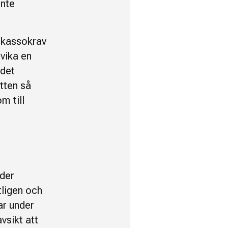
inte
inkassokrav
dvika en
ndet
ätten så
m till
nder
tligen och
ar under
vsikt att