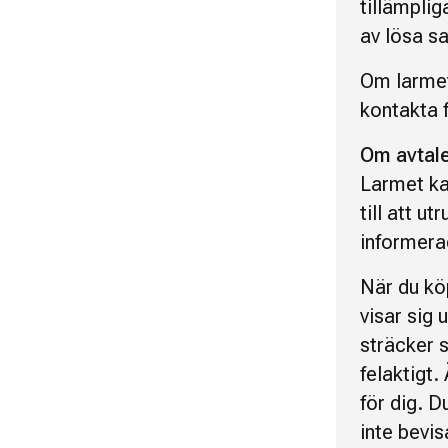
tillämplig
av lösa s
Om larmet
kontakta 
Om avtale
Larmet ka
till att u
informera
När du köp
visar sig 
sträcker s
felaktigt.
för dig. D
inte bevis