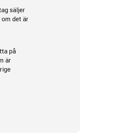
t
ag säljer
t om det är
tta på
m är
rige