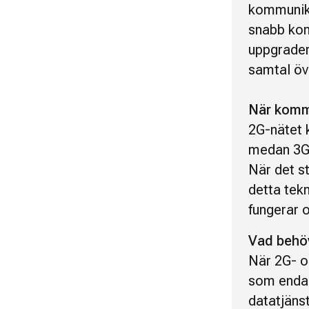
kommunika
snabb kom
uppgrader
samtal öve
När komm
2G-nätet 
medan 3G-
När det st
detta tekn
fungerar 
Vad behö
När 2G- o
som endas
datatjäns