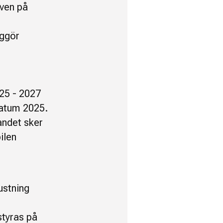
aven på
iggör
25 - 2027
datum 2025.
andet sker
ilen
ustning
tyras på