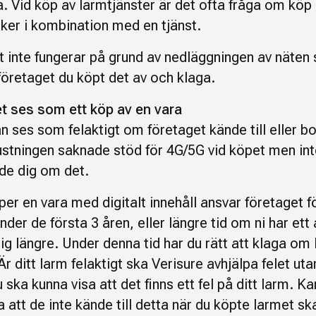
a. Vid köp av larmtjänster är det ofta fråga om köp 
aker i kombination med en tjänst.
 inte fungerar på grund av nedläggningen av näten 
företaget du köpt det av och klaga.
t ses som ett köp av en vara
n ses som felaktigt om företaget kände till eller b
trustningen saknade stöd för 4G/5G vid köpet men in
de dig om det.
er en vara med digitalt innehåll ansvar företaget f
under de första 3 åren, eller längre tid om ni har ett
ig längre. Under denna tid har du rätt att klaga om
 Är ditt larm felaktigt ska Verisure avhjälpa felet ut
u ska kunna visa att det finns ett fel på ditt larm. K
a att de inte kände till detta när du köpte larmet sk