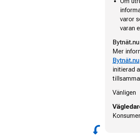
Om utru
informa
varor s
varan 
Bytnät.nu
Mer infor
Bytnät.nu
initierad
tillsamma
Vänligen
Vägledar
Konsumen