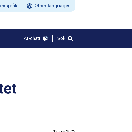
enspråk
Other languages
AI-chatt
Sök
tet
12 juni 2023