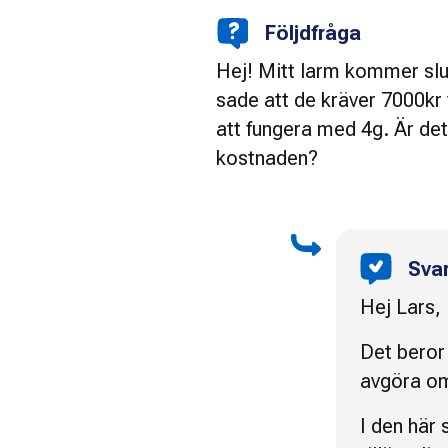
Följdfråga
Hej! Mitt larm kommer slu
sade att de kräver 7000kr 
att fungera med 4g. Är dett
kostnaden?
Sva
Hej Lars,
Det beror 
avgöra om
I den här 