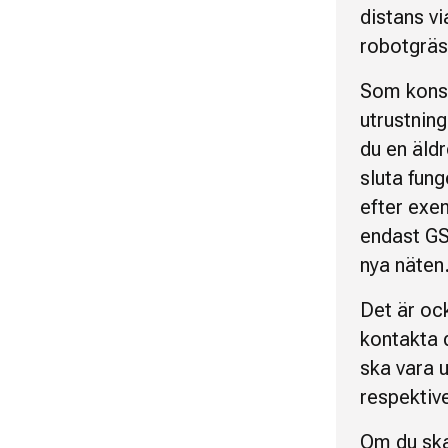
distans v
robotgräs
Som konsu
utrustnin
du en äldr
sluta fung
efter exe
endast GS
nya näten
Det är oc
kontakta 
ska vara 
respektiv
Om du ska