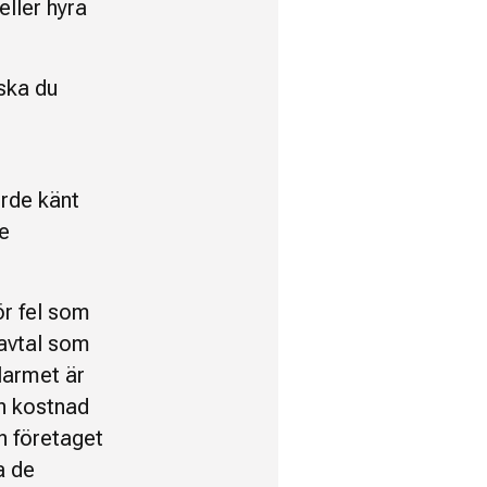
eller hyra
ska du
orde känt
te
ör fel som
 avtal som
 larmet är
an kostnad
an företaget
a de