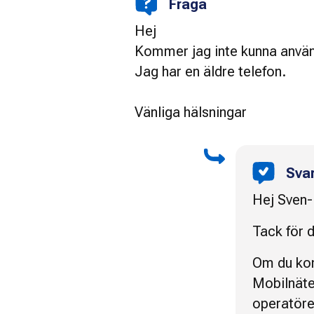
Fråga
Hej
Kommer jag inte kunna använ
Jag har en äldre telefon.
Vänliga hälsningar
Sva
Hej Sven-B
Tack för d
Om du kom
Mobilnäte
operatörer