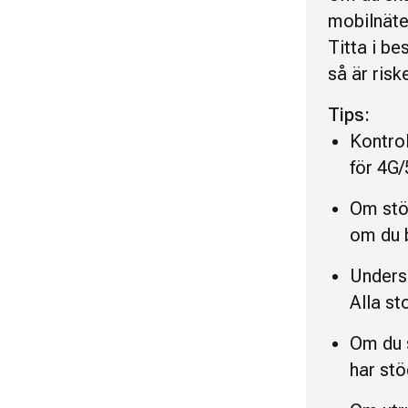
mobilnätet
Titta i be
så är risk
Tips:
Kontrol
för 4G
Om stö
om du 
Unders
Alla s
Om du s
har stö