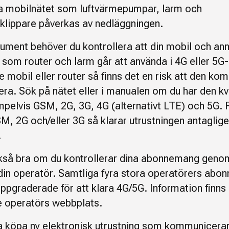
ia mobilnätet som luftvärmepumpar, larm och
klippare påverkas av nedläggningen.
ment behöver du kontrollera att din mobil och an
g som router och larm går att använda i 4G eller 5G
e mobil eller router så finns det en risk att den ko
era. Sök på nätet eller i manualen om du har den kv
mpelvis GSM, 2G, 3G, 4G (alternativt LTE) och 5G. 
M, 2G och/eller 3G så klarar utrustningen antaglige
.
kså bra om du kontrollerar dina abonnemang geno
din operatör. Samtliga fyra stora operatörers ab
uppgraderade för att klara 4G/5G. Information finns
e operatörs webbplats.
 köpa ny elektronisk utrustning som kommunicerar