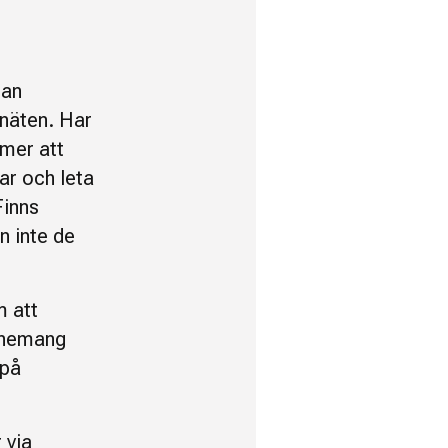
nan
-näten. Har
mmer att
ar och leta
Finns
n inte de
m att
onnemang
 på
 via