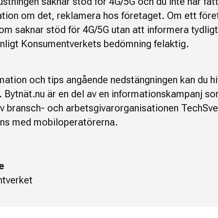
stningen saknar stöd för 4G/5G och du inte har fåt
tion om det, reklamera hos företaget. Om ett föret
om saknar stöd för 4G/5G utan att informera tydlig
enligt Konsumentverkets bedömning felaktig.
mation och tips angående nedstängningen kan du hi
. Bytnät.nu är en del av en informationskampanj so
 av bransch- och arbetsgivarorganisationen TechSve
ns med mobiloperatörerna.
e
tverket