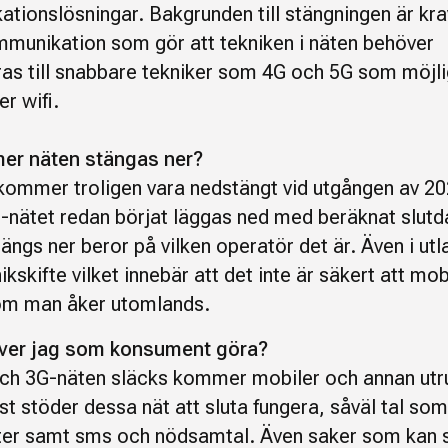
tionslösningar. Bakgrunden till stängningen är kr
munikation som gör att tekniken i näten behöver
as till snabbare tekniker som 4G och 5G som möjl
r wifi.
er näten stängas ner?
kommer troligen vara nedstängt vid utgången av 20
nätet redan börjat läggas ned med beräknat slut
ängs ner beror på vilken operatör det är. Även i utl
ikskifte vilket innebär att det inte är säkert att mob
om man åker utomlands.
ver jag som konsument göra?
ch 3G-näten släcks kommer mobiler och annan utr
t stöder dessa nät att sluta fungera, såväl tal som
ter samt sms och nödsamtal. Även saker som kan s