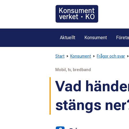
Gå
direkt
till
innehållet
Aktuellt
Konsument
Föret
Start
Konsument
Frågor och svar
Mobil, tv, bredband
Vad händer
stängs ner