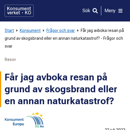
Gå
direkt
Sök
Meny
till
innehållet
Start
Konsument
Frågor och svar
Får jag avboka resan på
grund av skogsbrand eller en annan naturkatastrof? - Frågor och
svar
Resor
Får jag avboka resan på
grund av skogsbrand eller
en annan naturkatastrof?
22 juli 2023