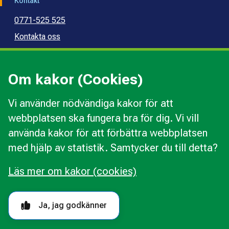
Kontakt
0771-525 525
Kontakta oss
Press
Kommunal konsumentvägledning
Om kakor (Cookies)
Kommunal budget- och skuldrådgivning
Vi använder nödvändiga kakor för att
webbplatsen ska fungera bra för dig. Vi vill
Kakor
använda kakor för att förbättra webbplatsen
Ändra val av kakor
med hjälp av statistik. Samtycker du till detta?
Om webbplatsen
Behandling av personuppgifter
Läs mer om kakor (cookies)
Tillgänglighetsredogörelse
Följ oss i sociala medier
Ja, jag godkänner