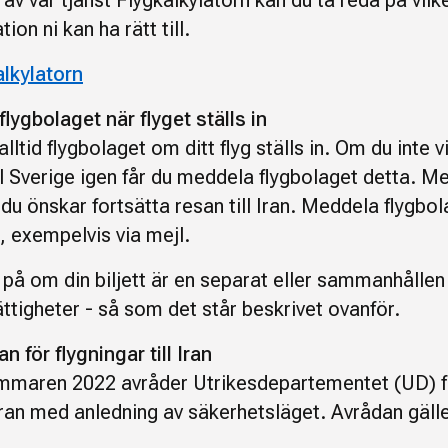
av vår tjänst Flygkalkylatorn kan du ta reda på vilk
on ni kan ha rätt till.
alkylatorn
lygbolaget när flyget ställs in
lltid flygbolaget om ditt flyg ställs in. Om du inte vi
ill Sverige igen får du meddela flygbolaget detta. 
du önskar fortsätta resan till Iran. Meddela flygbo
n, exempelvis via mejl.
å om din biljett är en separat eller sammanhållen b
ättigheter - så som det står beskrivet ovanför.
 för flygningar till Iran
maren 2022 avråder Utrikesdepartementet (UD) fr
 Iran med anledning av säkerhetsläget. Avrådan gäller