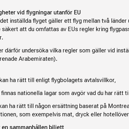
gheter vid flygningar utanför EU
et inställda flyget gäller ett flyg mellan två länder
e säkert att du omfattas av EUs regler kring flygpa
r.
 därför undersöka vilka regler som gäller vid instäl
renade Arabemiraten).
:
kan ha rätt till enligt flygbolagets avtalsvillkor,
finnas nationella lagar som avgör vad du har rätt ti
an ha rätt till någon ersättning baserat på Montrea
ionen, som exempelvis mat, dryck eller hotellöver
 en sammanhållen biljett