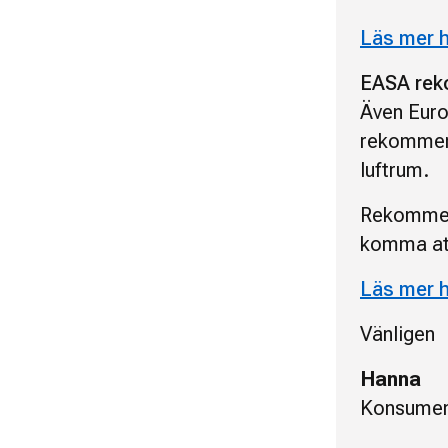
Läs mer 
EASA reko
Även Euro
rekommend
luftrum.
Rekommend
komma att
Läs mer 
Vänligen
Hanna
Konsumen