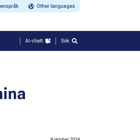
enspråk
Other languages
AI-chatt
Sök
mina
9 oktober 2024