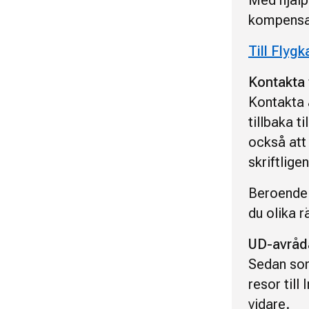
Med hjälp 
kompensati
Till Flygk
Kontakta f
Kontakta a
tillbaka t
också att 
skriftlige
Beroende p
du olika r
UD-avrådan
Sedan som
resor till
vidare.