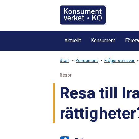
Gå
direkt
till
innehållet
Aktuellt
Konsument
Föret
Start
Konsument
Frågor och svar
Resor
Resa till I
rättigheter