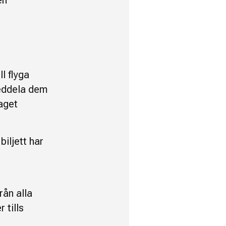
en
ll flyga
Meddela dem
laget
iljett har
ån alla
 tills