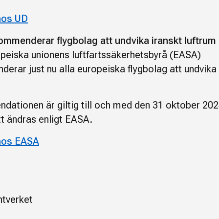
hos UD
mmenderar flygbolag att undvika iranskt luftrum
peiska unionens luftfartssäkerhetsbyrå (EASA)
erar just nu alla europeiska flygbolag att undvika 
ationen är giltig till och med den 31 oktober 20
 ändras enligt EASA.
hos EASA
tverket