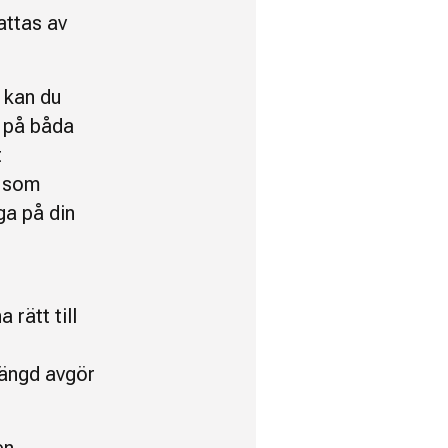
attas av
 kan du
 på båda
t
a som
a på din
 rätt till
längd avgör