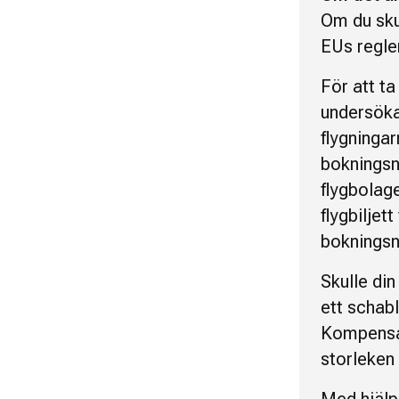
Om du sku
EUs regle
För att t
undersök
flygninga
bokningsn
flygbolag
flygbiljet
boknings
Skulle din
ett schabl
Kompensat
storleken