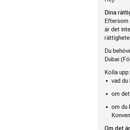
Dina rätti
Eftersom d
är det int
rättighete
Du behöver
Dubai (Fö
Kolla upp
vad du 
om det 
om du k
Konvent
Om det är