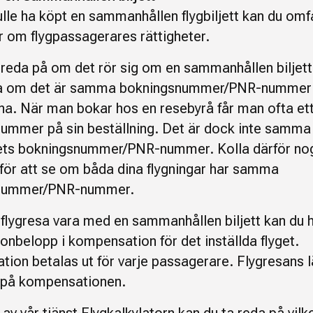
lle ha köpt en sammanhållen flygbiljett kan du omf
r om flygpassagerares rättigheter.
a reda på om det rör sig om en sammanhållen biljett
a om det är samma bokningsnummer/PNR-nummer
rna. När man bokar hos en resebyrå får man ofta et
ummer på sin beställning. Det är dock inte samm
ets bokningsnummer/PNR-nummer. Kolla därför nog
t för att se om båda dina flygningar har samma
nummer/PNR-nummer.
 flygresa vara med en sammanhållen biljett kan du ha
onbelopp i kompensation för det inställda flyget.
ion betalas ut för varje passagerare. Flygresans 
 på kompensationen.