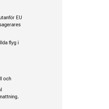
 utanför EU
ssagerares
lda flyg i
ll och
l
nattning.