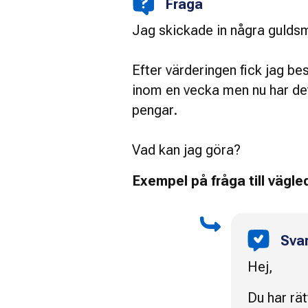
Fråga
Jag skickade in några guldsmy
Efter värderingen fick jag be
inom en vecka men nu har det 
pengar.
Vad kan jag göra?
Exempel på fråga till vägl
Sva
Hej,
Du har rät