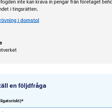
ogden inte kan kräva in pengar från företaget beh
det i tingsrätten.
rövning i domstol
e
tverket
ll en följdfråga
ligatoriskt)*