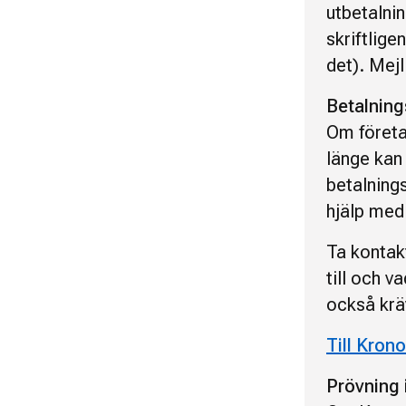
utbetalnin
skriftlige
det). Mejl
Betalnin
Om företag
länge kan
betalnings
hjälp med 
Ta kontak
till och v
också kräv
Till Kron
Prövning 