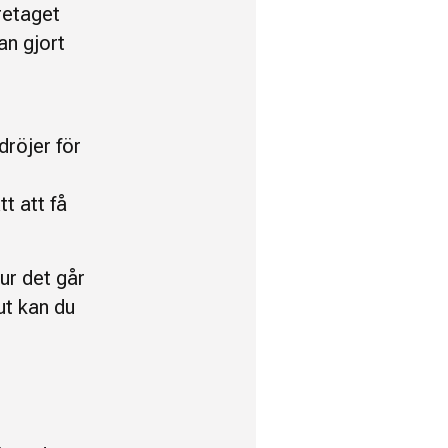
retaget
an gjort
dröjer för
t att få
ur det går
ut kan du