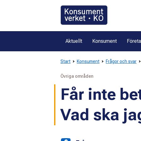
Gå
direkt
till
innehållet
Aktuellt
Konsument
Föret
Start
Konsument
Frågor och svar
Övriga områden
Får inte bet
Vad ska ja