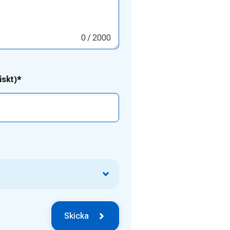
0
/ 2000
iskt)*
Skicka