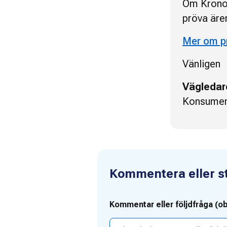
Om Kronof
pröva ären
Mer om p
Vänligen
Vägledar
Konsumen
Kommentera eller stä
Kommentar eller följdfråga (ob