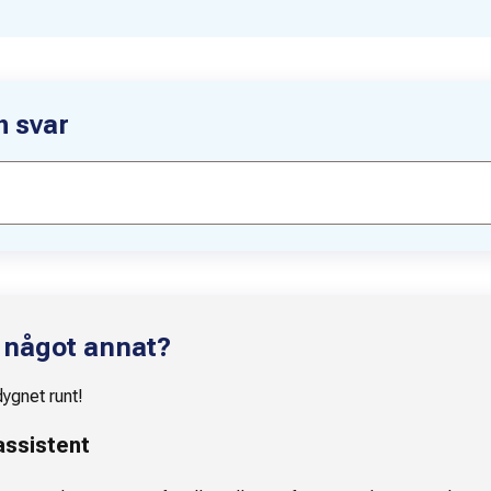
h svar
 något annat?
dygnet runt!
assistent